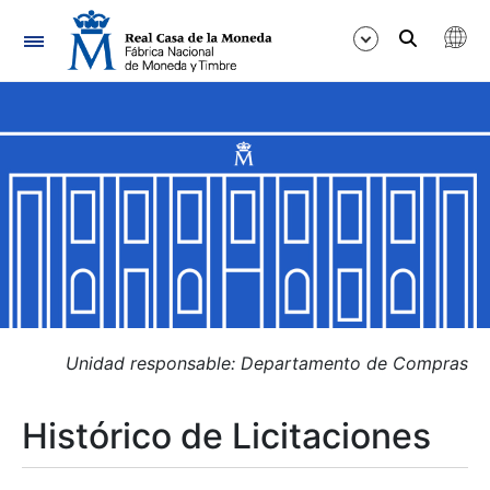
Navegación
Mostrar/Ocultar
Mostrar/Ocultar
Mostrar/Ocultar
Mostrar/Ocultar
Mostrar/Ocultar
Unidad responsable: Departamento de Compras
Histórico de Licitaciones
Mostrar/Ocultar