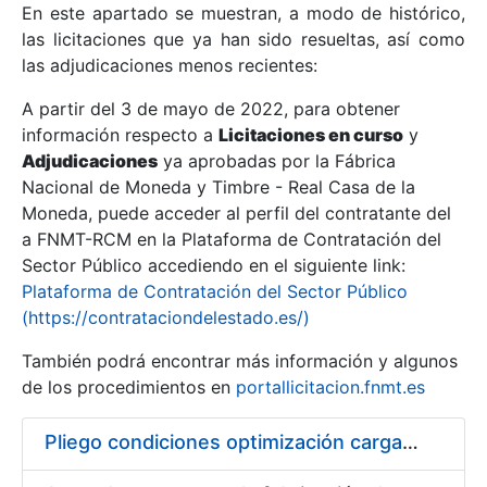
En este apartado se muestran, a modo de histórico,
las licitaciones que ya han sido resueltas, así como
Mostrar/Ocultar
las adjudicaciones menos recientes:
Mostrar/Ocultar
A partir del 3 de mayo de 2022, para obtener
información respecto a
Mostrar/Ocultar
Licitaciones en curso
y
Adjudicaciones
ya aprobadas por la Fábrica
Nacional de Moneda y Timbre - Real Casa de la
Moneda, puede acceder al perfil del contratante del
a FNMT-RCM en la Plataforma de Contratación del
Sector Público accediendo en el siguiente link:
Plataforma de Contratación del Sector Público
(https://contrataciondelestado.es/)
También podrá encontrar más información y algunos
de los procedimientos en
portallicitacion.fnmt.es
Mostrar/Ocultar
Pliego condiciones optimización cargas compras firmado