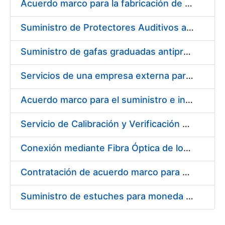
Acuerdo marco para la fabricación de piezas
Suministro de Protectores Auditivos a medida para las personas trabajadoras de los Centros de Trabajo de Madrid y Burgos
Suministro de gafas graduadas antiproyecciones para los trabajadores de la FNMT-RCM en los centros de trabajo de Madrid y Burgos
Servicios de una empresa externa para el asesoramiento y resolución de los recursos de alzada que se presentan relacionados con procesos de selección para la FNMT-RCM
Acuerdo marco para el suministro e instalación de persianas, estores y otros complementos
Servicio de Calibración y Verificación Externa de los Equipos de Medición del Servicio de Prevención de la FNMT-RCM
Conexión mediante Fibra Óptica de los Centros de Proceso de Datos (CPDs) de las sedes de la FNMT-RCM de Burgos y Madrid
Contratación de acuerdo marco para el Suministro de Material de Electricidad para la Fábrica Nacional de Moneda y Timbre-Real Casa de la Moneda en su centro de trabajo de Burgos
Suministro de estuches para moneda de 30 €