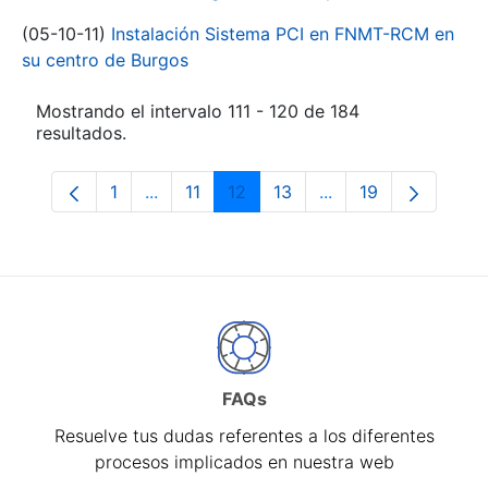
(05-10-11)
Instalación Sistema PCI en FNMT-RCM en
su centro de Burgos
Mostrando el intervalo 111 - 120 de 184
resultados.
1
...
11
12
13
...
19
Página
Páginas intermedias Use TAB para despl
Página
Página
Página
Páginas intermedia
Página
FAQs
Resuelve tus dudas referentes a los diferentes
procesos implicados en nuestra web