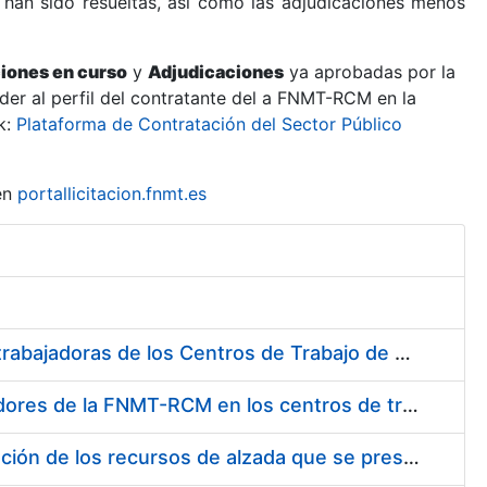
 han sido resueltas, así como las adjudicaciones menos
ciones en curso
y
Adjudicaciones
ya aprobadas por la
er al perfil del contratante del a FNMT-RCM en la
k:
Plataforma de Contratación del Sector Público
en
portallicitacion.fnmt.es
Suministro de Protectores Auditivos a medida para las personas trabajadoras de los Centros de Trabajo de Madrid y Burgos
Suministro de gafas graduadas antiproyecciones para los trabajadores de la FNMT-RCM en los centros de trabajo de Madrid y Burgos
Servicios de una empresa externa para el asesoramiento y resolución de los recursos de alzada que se presentan relacionados con procesos de selección para la FNMT-RCM