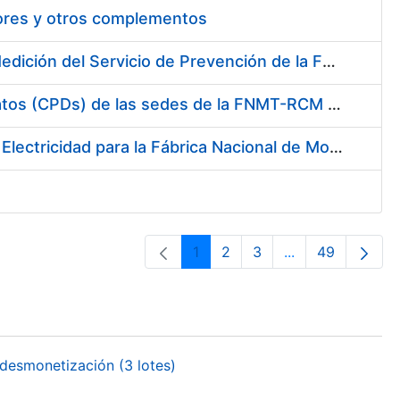
tores y otros complementos
Servicio de Calibración y Verificación Externa de los Equipos de Medición del Servicio de Prevención de la FNMT-RCM
Conexión mediante Fibra Óptica de los Centros de Proceso de Datos (CPDs) de las sedes de la FNMT-RCM de Burgos y Madrid
Contratación de acuerdo marco para el Suministro de Material de Electricidad para la Fábrica Nacional de Moneda y Timbre-Real Casa de la Moneda en su centro de trabajo de Burgos
1
2
3
...
49
Página
Página
Página
Páginas interme
Página
desmonetización (3 lotes)