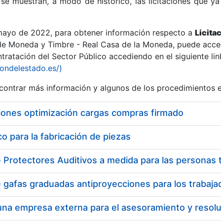
se muestran, a modo de histórico, las licitaciones que ya
 mayo de 2022, para obtener información respecto a
Licita
de Moneda y Timbre - Real Casa de la Moneda, puede acced
ratación del Sector Público accediendo en el siguiente lin
r
iondelestado.es/)
ontrar más información y algunos de los procedimientos 
iones optimización cargas compras firmado
 para la fabricación de piezas
tar