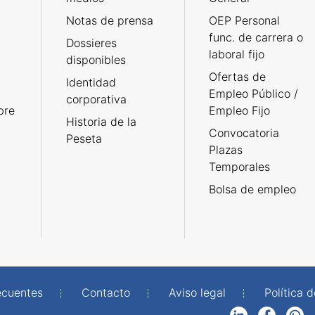
Notas de prensa
OEP Personal
func. de carrera o
Dossieres
laboral fijo
disponibles
Ofertas de
Identidad
Empleo Público /
corporativa
bre
Empleo Fijo
Historia de la
Convocatoria
Peseta
Plazas
Temporales
Bolsa de empleo
ecuentes
Contacto
Aviso legal
Política 