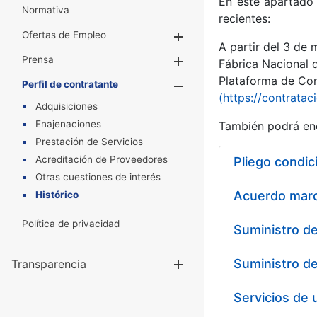
En este apartado 
Normativa
recientes:
Ofertas de Empleo
Mostrar/Ocultar
A partir del 3 de
Prensa
Mostrar/Ocultar
Fábrica Nacional 
Plataforma de Cont
Perfil de contratante
Mostrar/Oculta
(https://contratac
Adquisiciones
Enajenaciones
También podrá enc
Prestación de Servicios
Acreditación de Proveedores
Pliego condic
Otras cuestiones de interés
Acuerdo marco
Histórico
Política de privacidad
Transparencia
Mostrar/Ocul