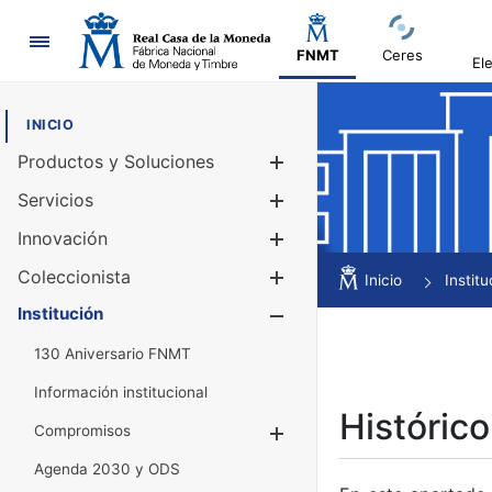
Navegación
FNMT
Ceres
El
INICIO
Productos y Soluciones
Mostrar/Ocul
Servicios
Mostrar/Ocul
Innovación
Mostrar/Ocul
Coleccionista
Mostrar/Ocul
Inicio
Institu
Institución
Mostrar/Ocul
130 Aniversario FNMT
Información institucional
Histórico
Compromisos
Mostrar/Ocultar
Agenda 2030 y ODS