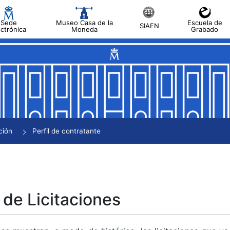
Sede
Museo Casa de la
Escuela de
SIAEN
ectrónica
Moneda
Grabado
tar
tar
tar
tar
ción
Perfil de contratante
tar
 de Licitaciones