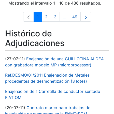
Mostrando el intervalo 1 - 10 de 486 resultados.
1
2
3
...
49
Página
Página
Página
Páginas intermedias Use 
Página
Histórico de
Adjudicaciones
(27-07-11)
Enajenación de una GUILLOTINA ALDEA
con grabadora modelo MP (microprocessor)
Ref.DESMO/01/2011 Enajenación de Metales
procedentes de desmonetización (3 lotes)
Enajenación de 1 Carretilla de conductor sentado
FIAT OM
(20-07-11)
Contrato marco para trabajos de
instalación de mamparas en la FNMT-RCM