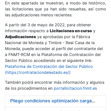
En este apartado se muestran, a modo de histórico,
las licitaciones que ya han sido resueltas, así como
Mostrar/Ocultar
las adjudicaciones menos recientes:
Mostrar/Ocultar
A partir del 3 de mayo de 2022, para obtener
información respecto a
Mostrar/Ocultar
Licitaciones en curso
y
Adjudicaciones
ya aprobadas por la Fábrica
Nacional de Moneda y Timbre - Real Casa de la
Moneda, puede acceder al perfil del contratante del
a FNMT-RCM en la Plataforma de Contratación del
Sector Público accediendo en el siguiente link:
Plataforma de Contratación del Sector Público
(https://contrataciondelestado.es/)
También podrá encontrar más información y algunos
de los procedimientos en
portallicitacion.fnmt.es
Mostrar/Ocultar
Pliego condiciones optimización cargas compras firmado