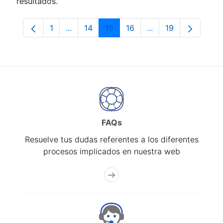
resultados.
1
...
14
15
16
...
19
Página
Páginas intermedias Use TAB para despla
Página
Página
Página
Páginas intermedia
Página
FAQs
Resuelve tus dudas referentes a los diferentes
procesos implicados en nuestra web