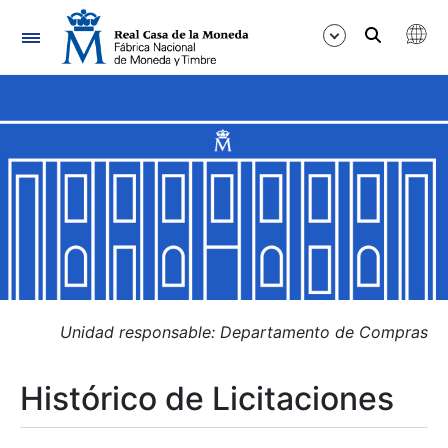
Navegación
Mostrar/Ocultar
Mostrar/Ocultar
Mostrar/Ocultar
Mostrar/Ocultar
Mostrar/Ocultar
Unidad responsable: Departamento de Compras
Histórico de Licitaciones
Mostrar/Ocultar