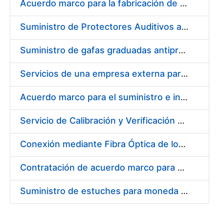
Acuerdo marco para la fabricación de piezas
Suministro de Protectores Auditivos a medida para las personas trabajadoras de los Centros de Trabajo de Madrid y Burgos
Suministro de gafas graduadas antiproyecciones para los trabajadores de la FNMT-RCM en los centros de trabajo de Madrid y Burgos
Servicios de una empresa externa para el asesoramiento y resolución de los recursos de alzada que se presentan relacionados con procesos de selección para la FNMT-RCM
Acuerdo marco para el suministro e instalación de persianas, estores y otros complementos
Servicio de Calibración y Verificación Externa de los Equipos de Medición del Servicio de Prevención de la FNMT-RCM
Conexión mediante Fibra Óptica de los Centros de Proceso de Datos (CPDs) de las sedes de la FNMT-RCM de Burgos y Madrid
Contratación de acuerdo marco para el Suministro de Material de Electricidad para la Fábrica Nacional de Moneda y Timbre-Real Casa de la Moneda en su centro de trabajo de Burgos
Suministro de estuches para moneda de 30 €