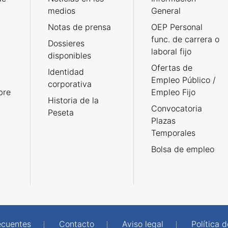
medios
General
Notas de prensa
OEP Personal
func. de carrera o
Dossieres
laboral fijo
disponibles
Ofertas de
Identidad
Empleo Público /
corporativa
bre
Empleo Fijo
Historia de la
Convocatoria
Peseta
Plazas
Temporales
Bolsa de empleo
ecuentes
Contacto
Aviso legal
Política 