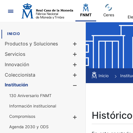
Navegación
FNMT
Ceres
El
INICIO
Productos y Soluciones
Mostrar/Ocul
Servicios
Mostrar/Ocul
Innovación
Mostrar/Ocul
Coleccionista
Mostrar/Ocul
Inicio
Institu
Institución
Mostrar/Ocul
130 Aniversario FNMT
Información institucional
Histórico
Compromisos
Mostrar/Ocultar
Agenda 2030 y ODS