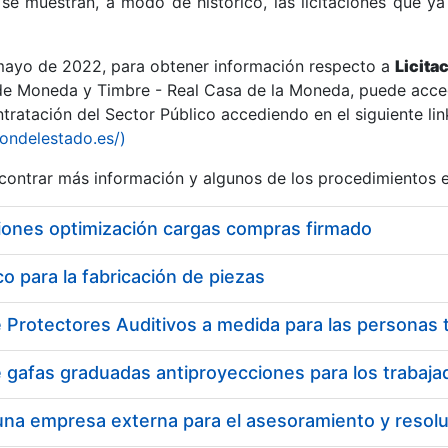
se muestran, a modo de histórico, las licitaciones que ya
 mayo de 2022, para obtener información respecto a
Licita
de Moneda y Timbre - Real Casa de la Moneda, puede acced
ratación del Sector Público accediendo en el siguiente lin
r
iondelestado.es/)
ontrar más información y algunos de los procedimientos 
iones optimización cargas compras firmado
 para la fabricación de piezas
tar