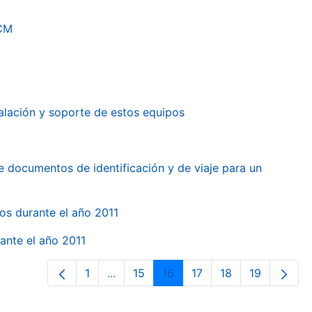
RCM
alación y soporte de estos equipos
e documentos de identificación y de viaje para un
gos durante el año 2011
ante el año 2011
1
...
15
16
17
18
19
Página
Páginas intermedias Use TAB para des
Página
Página
Página
Página
Página