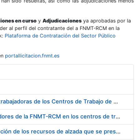
 han sido resueltas, así como las adjudicaciones menos
ciones en curso
y
Adjudicaciones
ya aprobadas por la
er al perfil del contratante del a FNMT-RCM en la
k:
Plataforma de Contratación del Sector Público
en
portallicitacion.fnmt.es
Suministro de Protectores Auditivos a medida para las personas trabajadoras de los Centros de Trabajo de Madrid y Burgos
Suministro de gafas graduadas antiproyecciones para los trabajadores de la FNMT-RCM en los centros de trabajo de Madrid y Burgos
Servicios de una empresa externa para el asesoramiento y resolución de los recursos de alzada que se presentan relacionados con procesos de selección para la FNMT-RCM