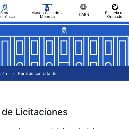
Sede
Museo Casa de la
Escuela de
SIAEN
ectrónica
Moneda
Grabado
tar
tar
tar
tar
ción
Perfil de contratante
tar
 de Licitaciones