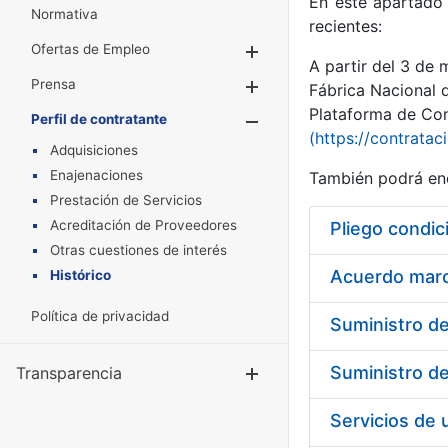
En este apartado 
Normativa
recientes:
Ofertas de Empleo
Mostrar/Ocultar
A partir del 3 de
Prensa
Mostrar/Ocultar
Fábrica Nacional 
Plataforma de Cont
Perfil de contratante
Mostrar/Oculta
(https://contratac
Adquisiciones
Enajenaciones
También podrá enc
Prestación de Servicios
Acreditación de Proveedores
Pliego condic
Otras cuestiones de interés
Acuerdo marco
Histórico
Política de privacidad
Transparencia
Mostrar/Ocul