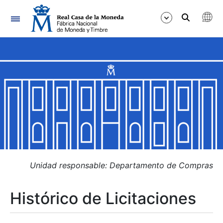
Navegación
Mostrar/Ocultar
Mostrar/Ocultar
Mostrar/Ocultar
Mostrar/Ocultar
Mostrar/Ocultar
Unidad responsable: Departamento de Compras
Histórico de Licitaciones
Mostrar/Ocultar