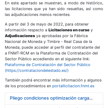
En este apartado se muestran, a modo de histórico,
las licitaciones que ya han sido resueltas, así como
Mostrar/Ocultar
las adjudicaciones menos recientes:
Mostrar/Ocultar
A partir del 3 de mayo de 2022, para obtener
información respecto a
Mostrar/Ocultar
Licitaciones en curso
y
Adjudicaciones
ya aprobadas por la Fábrica
Nacional de Moneda y Timbre - Real Casa de la
Moneda, puede acceder al perfil del contratante del
a FNMT-RCM en la Plataforma de Contratación del
Sector Público accediendo en el siguiente link:
Plataforma de Contratación del Sector Público
(https://contrataciondelestado.es/)
También podrá encontrar más información y algunos
de los procedimientos en
portallicitacion.fnmt.es
Mostrar/Ocultar
Pliego condiciones optimización cargas compras firmado