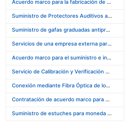
Acuerdo marco para la fabricación de piezas
Suministro de Protectores Auditivos a medida para las personas trabajadoras de los Centros de Trabajo de Madrid y Burgos
Suministro de gafas graduadas antiproyecciones para los trabajadores de la FNMT-RCM en los centros de trabajo de Madrid y Burgos
Servicios de una empresa externa para el asesoramiento y resolución de los recursos de alzada que se presentan relacionados con procesos de selección para la FNMT-RCM
Acuerdo marco para el suministro e instalación de persianas, estores y otros complementos
Servicio de Calibración y Verificación Externa de los Equipos de Medición del Servicio de Prevención de la FNMT-RCM
Conexión mediante Fibra Óptica de los Centros de Proceso de Datos (CPDs) de las sedes de la FNMT-RCM de Burgos y Madrid
Contratación de acuerdo marco para el Suministro de Material de Electricidad para la Fábrica Nacional de Moneda y Timbre-Real Casa de la Moneda en su centro de trabajo de Burgos
Suministro de estuches para moneda de 30 €