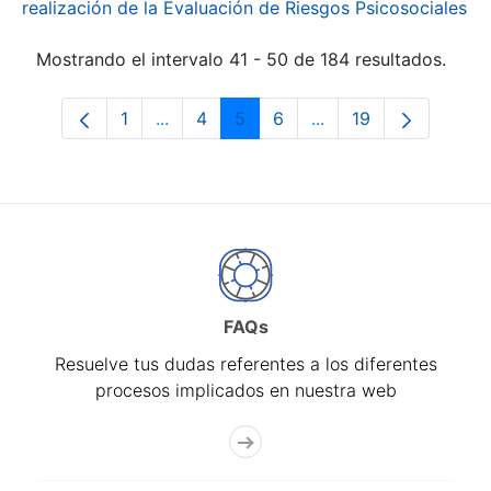
realización de la Evaluación de Riesgos Psicosociales
Mostrando el intervalo 41 - 50 de 184 resultados.
1
...
4
5
6
...
19
Página
Páginas intermedias Use TAB para desp
Página
Página
Página
Páginas intermedias
Página
FAQs
Resuelve tus dudas referentes a los diferentes
procesos implicados en nuestra web