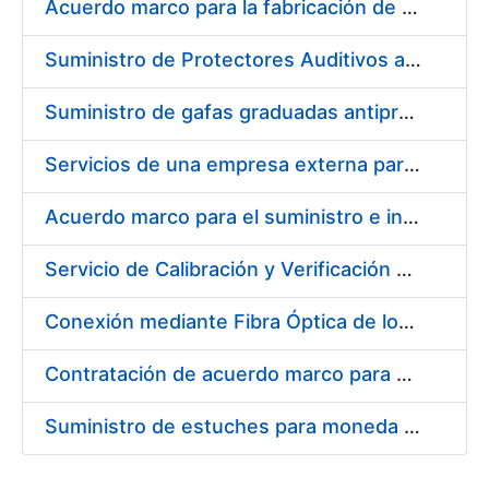
Acuerdo marco para la fabricación de piezas
Suministro de Protectores Auditivos a medida para las personas trabajadoras de los Centros de Trabajo de Madrid y Burgos
Suministro de gafas graduadas antiproyecciones para los trabajadores de la FNMT-RCM en los centros de trabajo de Madrid y Burgos
Servicios de una empresa externa para el asesoramiento y resolución de los recursos de alzada que se presentan relacionados con procesos de selección para la FNMT-RCM
Acuerdo marco para el suministro e instalación de persianas, estores y otros complementos
Servicio de Calibración y Verificación Externa de los Equipos de Medición del Servicio de Prevención de la FNMT-RCM
Conexión mediante Fibra Óptica de los Centros de Proceso de Datos (CPDs) de las sedes de la FNMT-RCM de Burgos y Madrid
Contratación de acuerdo marco para el Suministro de Material de Electricidad para la Fábrica Nacional de Moneda y Timbre-Real Casa de la Moneda en su centro de trabajo de Burgos
Suministro de estuches para moneda de 30 €