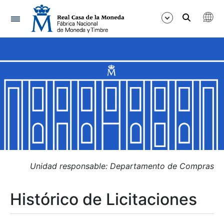
Navegación
Mostrar/Ocultar
Mostrar/Ocultar
Mostrar/Ocultar
Mostrar/Ocultar
Mostrar/Ocultar
Unidad responsable: Departamento de Compras
Histórico de Licitaciones
Mostrar/Ocultar