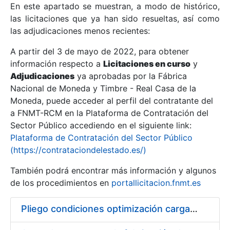
En este apartado se muestran, a modo de histórico,
las licitaciones que ya han sido resueltas, así como
Mostrar/Ocultar
las adjudicaciones menos recientes:
Mostrar/Ocultar
A partir del 3 de mayo de 2022, para obtener
información respecto a
Mostrar/Ocultar
Licitaciones en curso
y
Adjudicaciones
ya aprobadas por la Fábrica
Nacional de Moneda y Timbre - Real Casa de la
Moneda, puede acceder al perfil del contratante del
a FNMT-RCM en la Plataforma de Contratación del
Sector Público accediendo en el siguiente link:
Plataforma de Contratación del Sector Público
(https://contrataciondelestado.es/)
También podrá encontrar más información y algunos
de los procedimientos en
portallicitacion.fnmt.es
Mostrar/Ocultar
Pliego condiciones optimización cargas compras firmado