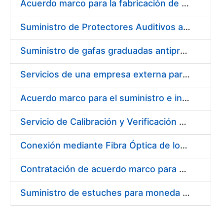
Acuerdo marco para la fabricación de piezas
Suministro de Protectores Auditivos a medida para las personas trabajadoras de los Centros de Trabajo de Madrid y Burgos
Suministro de gafas graduadas antiproyecciones para los trabajadores de la FNMT-RCM en los centros de trabajo de Madrid y Burgos
Servicios de una empresa externa para el asesoramiento y resolución de los recursos de alzada que se presentan relacionados con procesos de selección para la FNMT-RCM
Acuerdo marco para el suministro e instalación de persianas, estores y otros complementos
Servicio de Calibración y Verificación Externa de los Equipos de Medición del Servicio de Prevención de la FNMT-RCM
Conexión mediante Fibra Óptica de los Centros de Proceso de Datos (CPDs) de las sedes de la FNMT-RCM de Burgos y Madrid
Contratación de acuerdo marco para el Suministro de Material de Electricidad para la Fábrica Nacional de Moneda y Timbre-Real Casa de la Moneda en su centro de trabajo de Burgos
Suministro de estuches para moneda de 30 €