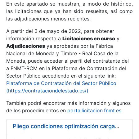
En este apartado se muestran, a modo de histórico,
las licitaciones que ya han sido resueltas, así como
Mostrar/Ocultar
las adjudicaciones menos recientes:
Mostrar/Ocultar
A partir del 3 de mayo de 2022, para obtener
información respecto a
Mostrar/Ocultar
Licitaciones en curso
y
Adjudicaciones
ya aprobadas por la Fábrica
Nacional de Moneda y Timbre - Real Casa de la
Moneda, puede acceder al perfil del contratante del
a FNMT-RCM en la Plataforma de Contratación del
Sector Público accediendo en el siguiente link:
Plataforma de Contratación del Sector Público
(https://contrataciondelestado.es/)
También podrá encontrar más información y algunos
de los procedimientos en
portallicitacion.fnmt.es
Mostrar/Ocultar
Pliego condiciones optimización cargas compras firmado