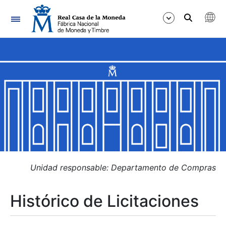
Navegación
Mostrar/Ocultar
Mostrar/Ocultar
Mostrar/Ocultar
Mostrar/Ocultar
Mostrar/Ocultar
Unidad responsable: Departamento de Compras
Histórico de Licitaciones
Mostrar/Ocultar