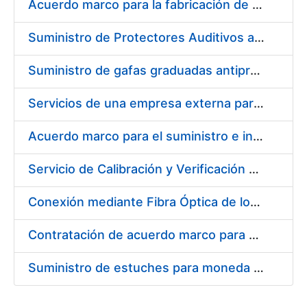
Acuerdo marco para la fabricación de piezas
Suministro de Protectores Auditivos a medida para las personas trabajadoras de los Centros de Trabajo de Madrid y Burgos
Suministro de gafas graduadas antiproyecciones para los trabajadores de la FNMT-RCM en los centros de trabajo de Madrid y Burgos
Servicios de una empresa externa para el asesoramiento y resolución de los recursos de alzada que se presentan relacionados con procesos de selección para la FNMT-RCM
Acuerdo marco para el suministro e instalación de persianas, estores y otros complementos
Servicio de Calibración y Verificación Externa de los Equipos de Medición del Servicio de Prevención de la FNMT-RCM
Conexión mediante Fibra Óptica de los Centros de Proceso de Datos (CPDs) de las sedes de la FNMT-RCM de Burgos y Madrid
Contratación de acuerdo marco para el Suministro de Material de Electricidad para la Fábrica Nacional de Moneda y Timbre-Real Casa de la Moneda en su centro de trabajo de Burgos
Suministro de estuches para moneda de 30 €