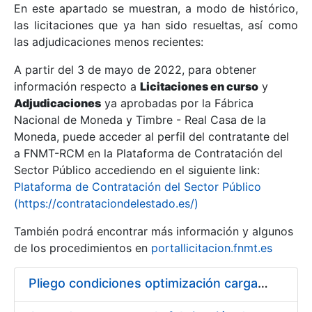
En este apartado se muestran, a modo de histórico,
las licitaciones que ya han sido resueltas, así como
Mostrar/Ocultar
las adjudicaciones menos recientes:
Mostrar/Ocultar
A partir del 3 de mayo de 2022, para obtener
información respecto a
Mostrar/Ocultar
Licitaciones en curso
y
Adjudicaciones
ya aprobadas por la Fábrica
Nacional de Moneda y Timbre - Real Casa de la
Moneda, puede acceder al perfil del contratante del
a FNMT-RCM en la Plataforma de Contratación del
Sector Público accediendo en el siguiente link:
Plataforma de Contratación del Sector Público
(https://contrataciondelestado.es/)
También podrá encontrar más información y algunos
de los procedimientos en
portallicitacion.fnmt.es
Mostrar/Ocultar
Pliego condiciones optimización cargas compras firmado