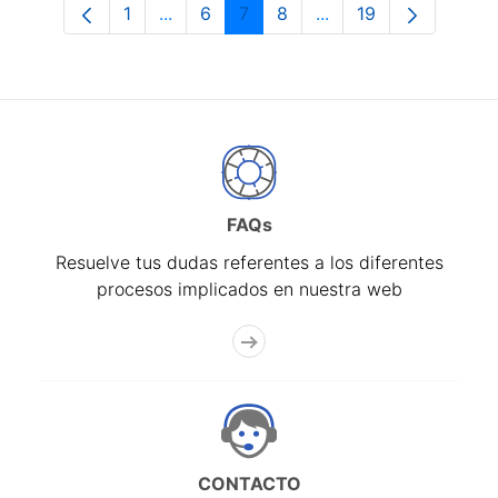
1
...
6
7
8
...
19
Página
Páginas intermedias Use TAB para desp
Página
Página
Página
Páginas intermedias 
Página
FAQs
Resuelve tus dudas referentes a los diferentes
procesos implicados en nuestra web
CONTACTO