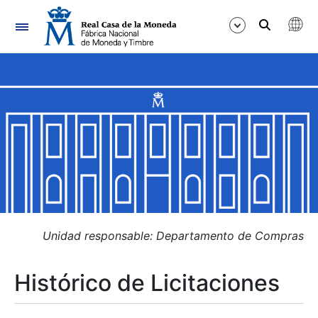
Navegación
Mostrar/Ocultar
Mostrar/Ocultar
Mostrar/Ocultar
Mostrar/Ocultar
Mostrar/Ocultar
Unidad responsable: Departamento de Compras
Histórico de Licitaciones
Mostrar/Ocultar