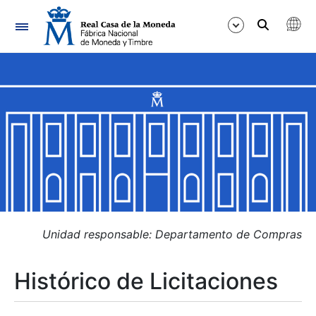
Navegación
Mostrar/Ocultar
Mostrar/Ocultar
Mostrar/Ocultar
Mostrar/Ocultar
Mostrar/Ocultar
Unidad responsable: Departamento de Compras
Histórico de Licitaciones
Mostrar/Ocultar