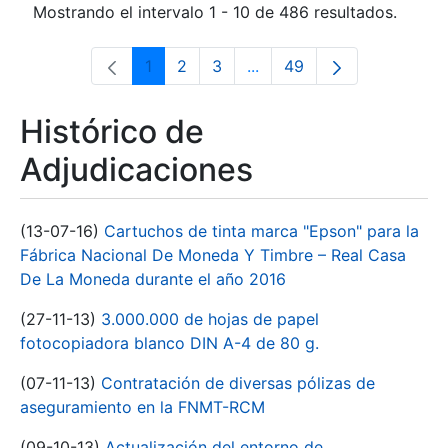
Mostrando el intervalo 1 - 10 de 486 resultados.
1
2
3
...
49
Página
Página
Página
Páginas intermedias Use 
Página
Histórico de
Adjudicaciones
(13-07-16)
Cartuchos de tinta marca "Epson" para la
Fábrica Nacional De Moneda Y Timbre – Real Casa
De La Moneda durante el año 2016
(27-11-13)
3.000.000 de hojas de papel
fotocopiadora blanco DIN A-4 de 80 g.
(07-11-13)
Contratación de diversas pólizas de
aseguramiento en la FNMT-RCM
(09-10-13)
Actualización del entorno de