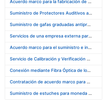
Acuerdo marco para la fabricación de piezas
Suministro de Protectores Auditivos a medida para las personas trabajadoras de los Centros de Trabajo de Madrid y Burgos
Suministro de gafas graduadas antiproyecciones para los trabajadores de la FNMT-RCM en los centros de trabajo de Madrid y Burgos
Servicios de una empresa externa para el asesoramiento y resolución de los recursos de alzada que se presentan relacionados con procesos de selección para la FNMT-RCM
Acuerdo marco para el suministro e instalación de persianas, estores y otros complementos
Servicio de Calibración y Verificación Externa de los Equipos de Medición del Servicio de Prevención de la FNMT-RCM
Conexión mediante Fibra Óptica de los Centros de Proceso de Datos (CPDs) de las sedes de la FNMT-RCM de Burgos y Madrid
Contratación de acuerdo marco para el Suministro de Material de Electricidad para la Fábrica Nacional de Moneda y Timbre-Real Casa de la Moneda en su centro de trabajo de Burgos
Suministro de estuches para moneda de 30 €