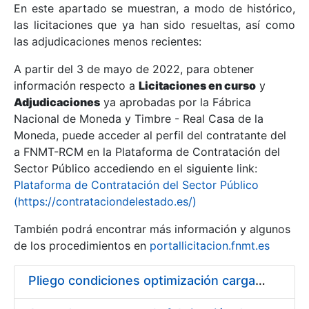
En este apartado se muestran, a modo de histórico,
las licitaciones que ya han sido resueltas, así como
Mostrar/Ocultar
las adjudicaciones menos recientes:
Mostrar/Ocultar
A partir del 3 de mayo de 2022, para obtener
información respecto a
Mostrar/Ocultar
Licitaciones en curso
y
Adjudicaciones
ya aprobadas por la Fábrica
Nacional de Moneda y Timbre - Real Casa de la
Moneda, puede acceder al perfil del contratante del
a FNMT-RCM en la Plataforma de Contratación del
Sector Público accediendo en el siguiente link:
Plataforma de Contratación del Sector Público
(https://contrataciondelestado.es/)
También podrá encontrar más información y algunos
de los procedimientos en
portallicitacion.fnmt.es
Mostrar/Ocultar
Pliego condiciones optimización cargas compras firmado