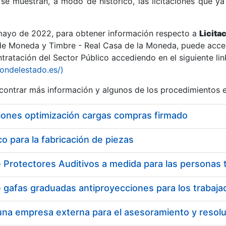
se muestran, a modo de histórico, las licitaciones que ya
 mayo de 2022, para obtener información respecto a
Licita
de Moneda y Timbre - Real Casa de la Moneda, puede acced
ratación del Sector Público accediendo en el siguiente lin
r
iondelestado.es/)
ontrar más información y algunos de los procedimientos 
iones optimización cargas compras firmado
 para la fabricación de piezas
tar