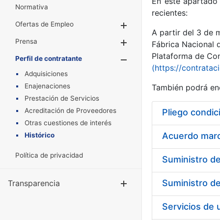
En este apartado 
Normativa
recientes:
Ofertas de Empleo
Mostrar/Ocultar
A partir del 3 de
Prensa
Mostrar/Ocultar
Fábrica Nacional 
Plataforma de Cont
Perfil de contratante
Mostrar/Oculta
(https://contratac
Adquisiciones
Enajenaciones
También podrá enc
Prestación de Servicios
Acreditación de Proveedores
Pliego condic
Otras cuestiones de interés
Acuerdo marco
Histórico
Política de privacidad
Transparencia
Mostrar/Ocul