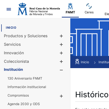
Navegación
FNMT
Ceres
El
INICIO
Productos y Soluciones
Mostrar/Ocul
Servicios
Mostrar/Ocul
Innovación
Mostrar/Ocul
Coleccionista
Mostrar/Ocul
Inicio
Institu
Institución
Mostrar/Ocul
130 Aniversario FNMT
Información institucional
Histórico
Compromisos
Mostrar/Ocultar
Agenda 2030 y ODS