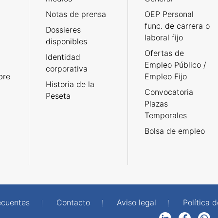
Notas de prensa
OEP Personal
func. de carrera o
Dossieres
laboral fijo
disponibles
Ofertas de
Identidad
Empleo Público /
corporativa
bre
Empleo Fijo
Historia de la
Convocatoria
Peseta
Plazas
Temporales
Bolsa de empleo
ecuentes
Contacto
Aviso legal
Política 