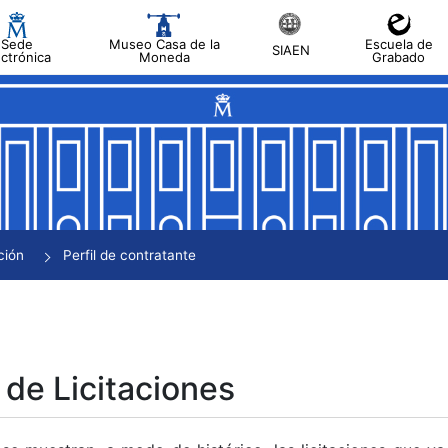
Sede
Museo Casa de la
Escuela de
SIAEN
ectrónica
Moneda
Grabado
tar
tar
tar
tar
ción
Perfil de contratante
tar
 de Licitaciones