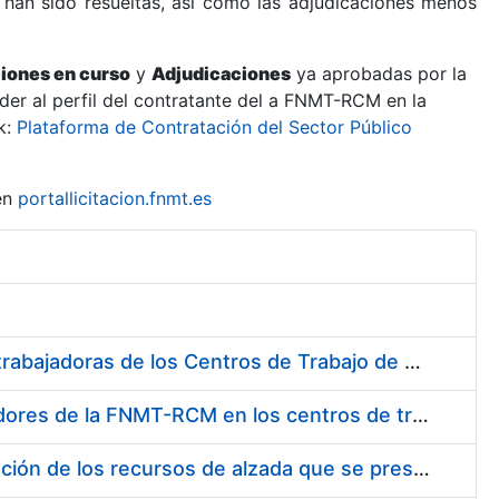
 han sido resueltas, así como las adjudicaciones menos
ciones en curso
y
Adjudicaciones
ya aprobadas por la
er al perfil del contratante del a FNMT-RCM en la
k:
Plataforma de Contratación del Sector Público
en
portallicitacion.fnmt.es
Suministro de Protectores Auditivos a medida para las personas trabajadoras de los Centros de Trabajo de Madrid y Burgos
Suministro de gafas graduadas antiproyecciones para los trabajadores de la FNMT-RCM en los centros de trabajo de Madrid y Burgos
Servicios de una empresa externa para el asesoramiento y resolución de los recursos de alzada que se presentan relacionados con procesos de selección para la FNMT-RCM