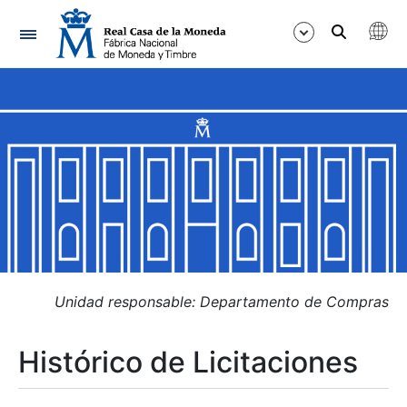
Navegación
Mostrar/Ocultar
Mostrar/Ocultar
Mostrar/Ocultar
Mostrar/Ocultar
Mostrar/Ocultar
Unidad responsable: Departamento de Compras
Histórico de Licitaciones
Mostrar/Ocultar