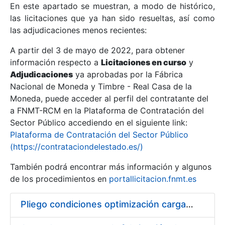
En este apartado se muestran, a modo de histórico,
las licitaciones que ya han sido resueltas, así como
Mostrar/Ocultar
las adjudicaciones menos recientes:
Mostrar/Ocultar
A partir del 3 de mayo de 2022, para obtener
información respecto a
Mostrar/Ocultar
Licitaciones en curso
y
Adjudicaciones
ya aprobadas por la Fábrica
Nacional de Moneda y Timbre - Real Casa de la
Moneda, puede acceder al perfil del contratante del
a FNMT-RCM en la Plataforma de Contratación del
Sector Público accediendo en el siguiente link:
Plataforma de Contratación del Sector Público
(https://contrataciondelestado.es/)
También podrá encontrar más información y algunos
de los procedimientos en
portallicitacion.fnmt.es
Mostrar/Ocultar
Pliego condiciones optimización cargas compras firmado