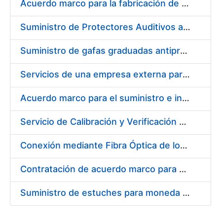
Acuerdo marco para la fabricación de piezas
Suministro de Protectores Auditivos a medida para las personas trabajadoras de los Centros de Trabajo de Madrid y Burgos
Suministro de gafas graduadas antiproyecciones para los trabajadores de la FNMT-RCM en los centros de trabajo de Madrid y Burgos
Servicios de una empresa externa para el asesoramiento y resolución de los recursos de alzada que se presentan relacionados con procesos de selección para la FNMT-RCM
Acuerdo marco para el suministro e instalación de persianas, estores y otros complementos
Servicio de Calibración y Verificación Externa de los Equipos de Medición del Servicio de Prevención de la FNMT-RCM
Conexión mediante Fibra Óptica de los Centros de Proceso de Datos (CPDs) de las sedes de la FNMT-RCM de Burgos y Madrid
Contratación de acuerdo marco para el Suministro de Material de Electricidad para la Fábrica Nacional de Moneda y Timbre-Real Casa de la Moneda en su centro de trabajo de Burgos
Suministro de estuches para moneda de 30 €