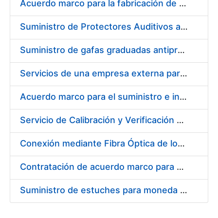
Acuerdo marco para la fabricación de piezas
Suministro de Protectores Auditivos a medida para las personas trabajadoras de los Centros de Trabajo de Madrid y Burgos
Suministro de gafas graduadas antiproyecciones para los trabajadores de la FNMT-RCM en los centros de trabajo de Madrid y Burgos
Servicios de una empresa externa para el asesoramiento y resolución de los recursos de alzada que se presentan relacionados con procesos de selección para la FNMT-RCM
Acuerdo marco para el suministro e instalación de persianas, estores y otros complementos
Servicio de Calibración y Verificación Externa de los Equipos de Medición del Servicio de Prevención de la FNMT-RCM
Conexión mediante Fibra Óptica de los Centros de Proceso de Datos (CPDs) de las sedes de la FNMT-RCM de Burgos y Madrid
Contratación de acuerdo marco para el Suministro de Material de Electricidad para la Fábrica Nacional de Moneda y Timbre-Real Casa de la Moneda en su centro de trabajo de Burgos
Suministro de estuches para moneda de 30 €