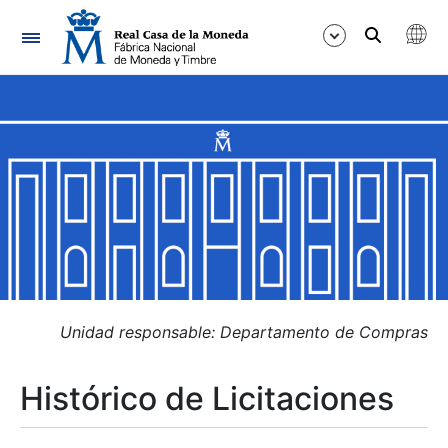
Navegación
Mostrar/Ocultar
Mostrar/Ocultar
Mostrar/Ocultar
Mostrar/Ocultar
Mostrar/Ocultar
Unidad responsable: Departamento de Compras
Histórico de Licitaciones
Mostrar/Ocultar