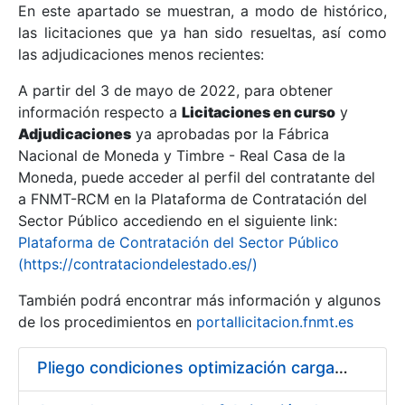
En este apartado se muestran, a modo de histórico,
las licitaciones que ya han sido resueltas, así como
Mostrar/Ocultar
las adjudicaciones menos recientes:
Mostrar/Ocultar
A partir del 3 de mayo de 2022, para obtener
información respecto a
Mostrar/Ocultar
Licitaciones en curso
y
Adjudicaciones
ya aprobadas por la Fábrica
Nacional de Moneda y Timbre - Real Casa de la
Moneda, puede acceder al perfil del contratante del
a FNMT-RCM en la Plataforma de Contratación del
Sector Público accediendo en el siguiente link:
Plataforma de Contratación del Sector Público
(https://contrataciondelestado.es/)
También podrá encontrar más información y algunos
de los procedimientos en
portallicitacion.fnmt.es
Mostrar/Ocultar
Pliego condiciones optimización cargas compras firmado