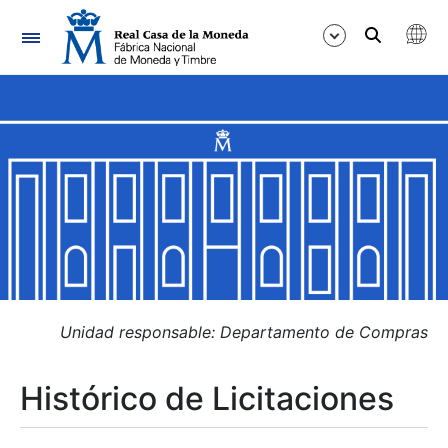
Navegación
Mostrar/Ocultar
Mostrar/Ocultar
Mostrar/Ocultar
Mostrar/Ocultar
Mostrar/Ocultar
Unidad responsable: Departamento de Compras
Histórico de Licitaciones
Mostrar/Ocultar