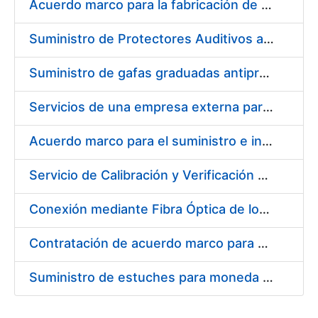
Acuerdo marco para la fabricación de piezas
Suministro de Protectores Auditivos a medida para las personas trabajadoras de los Centros de Trabajo de Madrid y Burgos
Suministro de gafas graduadas antiproyecciones para los trabajadores de la FNMT-RCM en los centros de trabajo de Madrid y Burgos
Servicios de una empresa externa para el asesoramiento y resolución de los recursos de alzada que se presentan relacionados con procesos de selección para la FNMT-RCM
Acuerdo marco para el suministro e instalación de persianas, estores y otros complementos
Servicio de Calibración y Verificación Externa de los Equipos de Medición del Servicio de Prevención de la FNMT-RCM
Conexión mediante Fibra Óptica de los Centros de Proceso de Datos (CPDs) de las sedes de la FNMT-RCM de Burgos y Madrid
Contratación de acuerdo marco para el Suministro de Material de Electricidad para la Fábrica Nacional de Moneda y Timbre-Real Casa de la Moneda en su centro de trabajo de Burgos
Suministro de estuches para moneda de 30 €