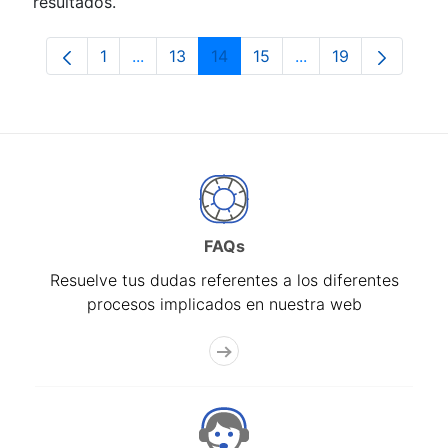
resultados.
1
...
13
14
15
...
19
Página
Páginas intermedias Use TAB para despla
Página
Página
Página
Páginas intermedia
Página
FAQs
Resuelve tus dudas referentes a los diferentes
procesos implicados en nuestra web