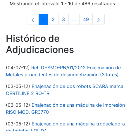
Mostrando el intervalo 1 - 10 de 486 resultados.
1
2
3
...
49
Página
Página
Página
Páginas intermedias Use 
Página
Histórico de
Adjudicaciones
(04-07-12)
Ref. DESMO-PN/01/2012 Enajenación de
Metales procedentes de desmonetización (3 lotes)
(03-05-12)
Enajenación de dos robots SCARA marca
CERTILINE 2 RO-TR
(03-05-12)
Enajenación de una máquina de impresión
RISO MOD. GR3770
(03-05-12)
Enajenación de una máquina troqueladora
de tarjetas LOUDA