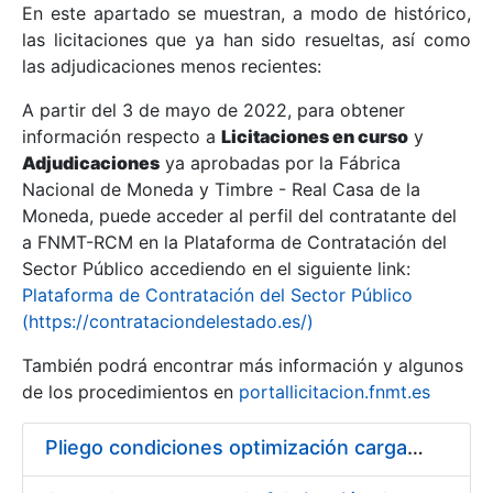
En este apartado se muestran, a modo de histórico,
las licitaciones que ya han sido resueltas, así como
Mostrar/Ocultar
las adjudicaciones menos recientes:
Mostrar/Ocultar
A partir del 3 de mayo de 2022, para obtener
información respecto a
Mostrar/Ocultar
Licitaciones en curso
y
Adjudicaciones
ya aprobadas por la Fábrica
Nacional de Moneda y Timbre - Real Casa de la
Moneda, puede acceder al perfil del contratante del
a FNMT-RCM en la Plataforma de Contratación del
Sector Público accediendo en el siguiente link:
Plataforma de Contratación del Sector Público
(https://contrataciondelestado.es/)
También podrá encontrar más información y algunos
de los procedimientos en
portallicitacion.fnmt.es
Mostrar/Ocultar
Pliego condiciones optimización cargas compras firmado