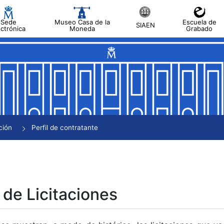
Sede
Museo Casa de la
Escuela de
SIAEN
ectrónica
Moneda
Grabado
tar
tar
tar
tar
ción
Perfil de contratante
tar
 de Licitaciones