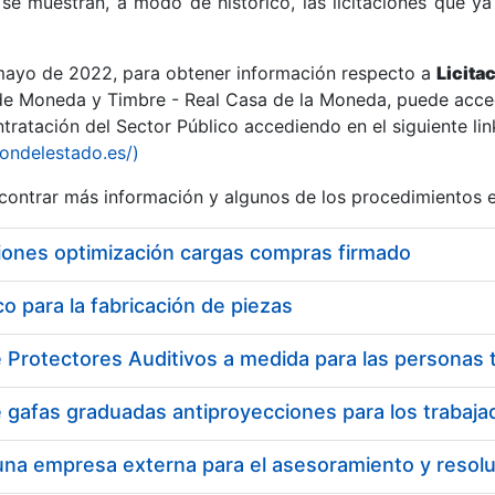
se muestran, a modo de histórico, las licitaciones que ya
 mayo de 2022, para obtener información respecto a
Licita
de Moneda y Timbre - Real Casa de la Moneda, puede acced
ratación del Sector Público accediendo en el siguiente lin
r
iondelestado.es/)
ontrar más información y algunos de los procedimientos 
iones optimización cargas compras firmado
 para la fabricación de piezas
tar