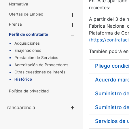
En este apartado 
Normativa
recientes:
Ofertas de Empleo
Mostrar/Ocultar
A partir del 3 de
Prensa
Mostrar/Ocultar
Fábrica Nacional 
Plataforma de Cont
Perfil de contratante
Mostrar/Oculta
(https://contratac
Adquisiciones
Enajenaciones
También podrá enc
Prestación de Servicios
Acreditación de Proveedores
Pliego condic
Otras cuestiones de interés
Acuerdo marco
Histórico
Política de privacidad
Transparencia
Mostrar/Ocul