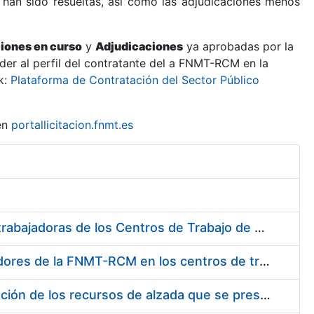
 han sido resueltas, así como las adjudicaciones menos
ciones en curso
y
Adjudicaciones
ya aprobadas por la
er al perfil del contratante del a FNMT-RCM en la
k:
Plataforma de Contratación del Sector Público
en
portallicitacion.fnmt.es
Suministro de Protectores Auditivos a medida para las personas trabajadoras de los Centros de Trabajo de Madrid y Burgos
Suministro de gafas graduadas antiproyecciones para los trabajadores de la FNMT-RCM en los centros de trabajo de Madrid y Burgos
Servicios de una empresa externa para el asesoramiento y resolución de los recursos de alzada que se presentan relacionados con procesos de selección para la FNMT-RCM