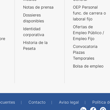
Notas de prensa
OEP Personal
func. de carrera o
Dossieres
laboral fijo
disponibles
Ofertas de
Identidad
Empleo Público /
corporativa
bre
Empleo Fijo
Historia de la
Convocatoria
Peseta
Plazas
Temporales
Bolsa de empleo
ecuentes
Contacto
Aviso legal
Política 