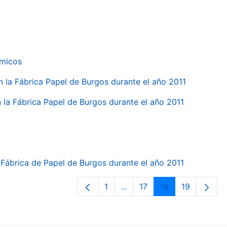
ímicos
en la Fábrica Papel de Burgos durante el año 2011
en la Fábrica Papel de Burgos durante el año 2011
la Fábrica de Papel de Burgos durante el año 2011
1
...
17
18
19
Página
Páginas intermedias Use T
Página
Página
Página