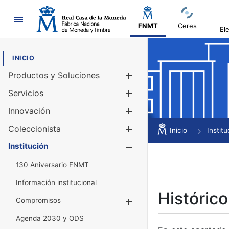
Navegación
FNMT
Ceres
El
INICIO
Productos y Soluciones
Mostrar/Ocul
Servicios
Mostrar/Ocul
Innovación
Mostrar/Ocul
Coleccionista
Mostrar/Ocul
Inicio
Institu
Institución
Mostrar/Ocul
130 Aniversario FNMT
Información institucional
Histórico
Compromisos
Mostrar/Ocultar
Agenda 2030 y ODS