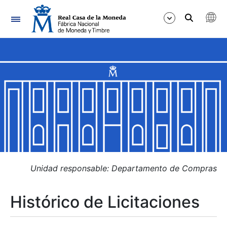
Navegación
Mostrar/Ocultar
Mostrar/Ocultar
Mostrar/Ocultar
Mostrar/Ocultar
Mostrar/Ocultar
Unidad responsable: Departamento de Compras
Histórico de Licitaciones
Mostrar/Ocultar