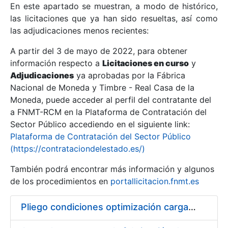
En este apartado se muestran, a modo de histórico,
las licitaciones que ya han sido resueltas, así como
Mostrar/Ocultar
las adjudicaciones menos recientes:
Mostrar/Ocultar
A partir del 3 de mayo de 2022, para obtener
información respecto a
Mostrar/Ocultar
Licitaciones en curso
y
Adjudicaciones
ya aprobadas por la Fábrica
Nacional de Moneda y Timbre - Real Casa de la
Moneda, puede acceder al perfil del contratante del
a FNMT-RCM en la Plataforma de Contratación del
Sector Público accediendo en el siguiente link:
Plataforma de Contratación del Sector Público
(https://contrataciondelestado.es/)
También podrá encontrar más información y algunos
de los procedimientos en
portallicitacion.fnmt.es
Mostrar/Ocultar
Pliego condiciones optimización cargas compras firmado