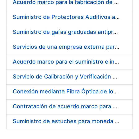
Acuerdo marco para la fabricación de piezas
Suministro de Protectores Auditivos a medida para las personas trabajadoras de los Centros de Trabajo de Madrid y Burgos
Suministro de gafas graduadas antiproyecciones para los trabajadores de la FNMT-RCM en los centros de trabajo de Madrid y Burgos
Servicios de una empresa externa para el asesoramiento y resolución de los recursos de alzada que se presentan relacionados con procesos de selección para la FNMT-RCM
Acuerdo marco para el suministro e instalación de persianas, estores y otros complementos
Servicio de Calibración y Verificación Externa de los Equipos de Medición del Servicio de Prevención de la FNMT-RCM
Conexión mediante Fibra Óptica de los Centros de Proceso de Datos (CPDs) de las sedes de la FNMT-RCM de Burgos y Madrid
Contratación de acuerdo marco para el Suministro de Material de Electricidad para la Fábrica Nacional de Moneda y Timbre-Real Casa de la Moneda en su centro de trabajo de Burgos
Suministro de estuches para moneda de 30 €