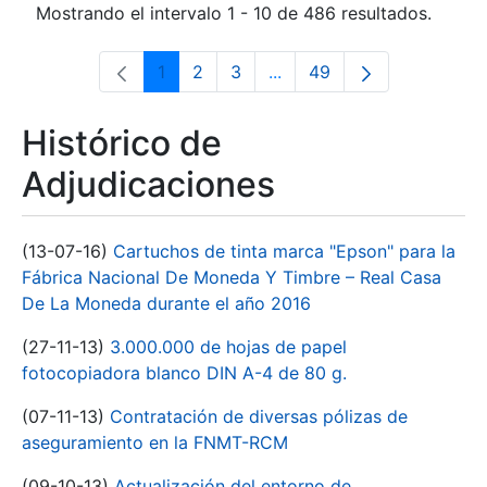
Mostrando el intervalo 1 - 10 de 486 resultados.
1
2
3
...
49
Página
Página
Página
Páginas intermedias Use 
Página
Histórico de
Adjudicaciones
(13-07-16)
Cartuchos de tinta marca "Epson" para la
Fábrica Nacional De Moneda Y Timbre – Real Casa
De La Moneda durante el año 2016
(27-11-13)
3.000.000 de hojas de papel
fotocopiadora blanco DIN A-4 de 80 g.
(07-11-13)
Contratación de diversas pólizas de
aseguramiento en la FNMT-RCM
(09-10-13)
Actualización del entorno de