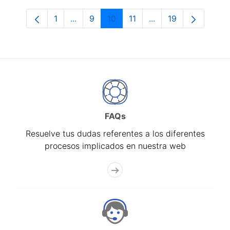
1
...
9
10
11
...
19
Página
Páginas intermedias Use TAB para despl
Página
Página
Página
Páginas intermedias
Página
FAQs
Resuelve tus dudas referentes a los diferentes
procesos implicados en nuestra web