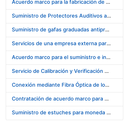
Acuerdo marco para la fabricación de piezas
Suministro de Protectores Auditivos a medida para las personas trabajadoras de los Centros de Trabajo de Madrid y Burgos
Suministro de gafas graduadas antiproyecciones para los trabajadores de la FNMT-RCM en los centros de trabajo de Madrid y Burgos
Servicios de una empresa externa para el asesoramiento y resolución de los recursos de alzada que se presentan relacionados con procesos de selección para la FNMT-RCM
Acuerdo marco para el suministro e instalación de persianas, estores y otros complementos
Servicio de Calibración y Verificación Externa de los Equipos de Medición del Servicio de Prevención de la FNMT-RCM
Conexión mediante Fibra Óptica de los Centros de Proceso de Datos (CPDs) de las sedes de la FNMT-RCM de Burgos y Madrid
Contratación de acuerdo marco para el Suministro de Material de Electricidad para la Fábrica Nacional de Moneda y Timbre-Real Casa de la Moneda en su centro de trabajo de Burgos
Suministro de estuches para moneda de 30 €