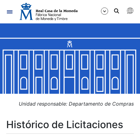
Navegación
Mostrar/Ocultar
Mostrar/Ocultar
Mostrar/Ocultar
Mostrar/Ocultar
Mostrar/Ocultar
Unidad responsable: Departamento de Compras
Histórico de Licitaciones
Mostrar/Ocultar