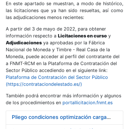
En este apartado se muestran, a modo de histórico,
las licitaciones que ya han sido resueltas, así como
Mostrar/Ocultar
las adjudicaciones menos recientes:
Mostrar/Ocultar
A partir del 3 de mayo de 2022, para obtener
información respecto a
Mostrar/Ocultar
Licitaciones en curso
y
Adjudicaciones
ya aprobadas por la Fábrica
Nacional de Moneda y Timbre - Real Casa de la
Moneda, puede acceder al perfil del contratante del
a FNMT-RCM en la Plataforma de Contratación del
Sector Público accediendo en el siguiente link:
Plataforma de Contratación del Sector Público
(https://contrataciondelestado.es/)
También podrá encontrar más información y algunos
de los procedimientos en
portallicitacion.fnmt.es
Mostrar/Ocultar
Pliego condiciones optimización cargas compras firmado