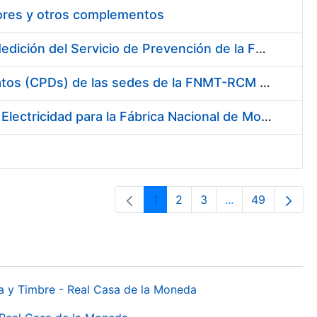
tores y otros complementos
Servicio de Calibración y Verificación Externa de los Equipos de Medición del Servicio de Prevención de la FNMT-RCM
Conexión mediante Fibra Óptica de los Centros de Proceso de Datos (CPDs) de las sedes de la FNMT-RCM de Burgos y Madrid
Contratación de acuerdo marco para el Suministro de Material de Electricidad para la Fábrica Nacional de Moneda y Timbre-Real Casa de la Moneda en su centro de trabajo de Burgos
1
2
3
...
49
Página
Página
Página
Páginas interme
Página
da y Timbre - Real Casa de la Moneda