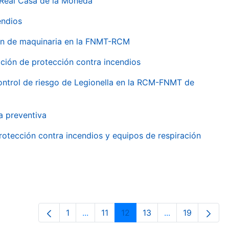
 Real Casa de la Moneda
endios
ión de maquinaria en la FNMT-RCM
ción de protección contra incendios
 control de riesgo de Legionella en la RCM-FNMT de
a preventiva
rotección contra incendios y equipos de respiración
1
...
11
12
13
...
19
Página
Páginas intermedias Use TAB para de
Página
Página
Página
Páginas interme
Página