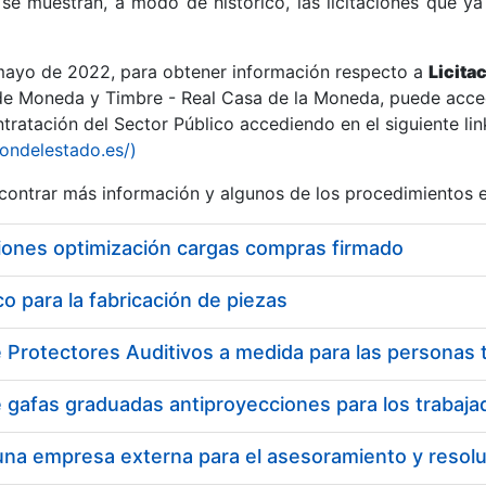
se muestran, a modo de histórico, las licitaciones que ya
 mayo de 2022, para obtener información respecto a
Licita
de Moneda y Timbre - Real Casa de la Moneda, puede acced
ratación del Sector Público accediendo en el siguiente lin
r
iondelestado.es/)
ontrar más información y algunos de los procedimientos 
iones optimización cargas compras firmado
 para la fabricación de piezas
tar