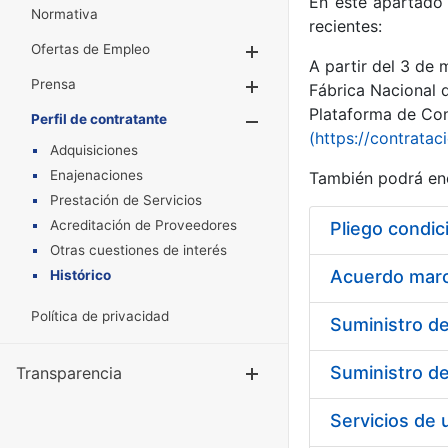
En este apartado 
Normativa
recientes:
Ofertas de Empleo
Mostrar/Ocultar
A partir del 3 de
Prensa
Mostrar/Ocultar
Fábrica Nacional 
Plataforma de Cont
Perfil de contratante
Mostrar/Oculta
(https://contratac
Adquisiciones
Enajenaciones
También podrá enc
Prestación de Servicios
Acreditación de Proveedores
Pliego condic
Otras cuestiones de interés
Acuerdo marco
Histórico
Política de privacidad
Transparencia
Mostrar/Ocul