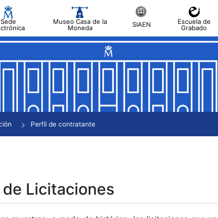
Sede
Museo Casa de la
Escuela de
SIAEN
ectrónica
Moneda
Grabado
tar
tar
tar
tar
ción
Perfil de contratante
tar
 de Licitaciones