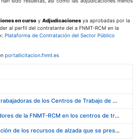
 han sido resueltas, así como las adjudicaciones menos
ciones en curso
y
Adjudicaciones
ya aprobadas por la
er al perfil del contratante del a FNMT-RCM en la
k:
Plataforma de Contratación del Sector Público
en
portallicitacion.fnmt.es
Suministro de Protectores Auditivos a medida para las personas trabajadoras de los Centros de Trabajo de Madrid y Burgos
Suministro de gafas graduadas antiproyecciones para los trabajadores de la FNMT-RCM en los centros de trabajo de Madrid y Burgos
Servicios de una empresa externa para el asesoramiento y resolución de los recursos de alzada que se presentan relacionados con procesos de selección para la FNMT-RCM