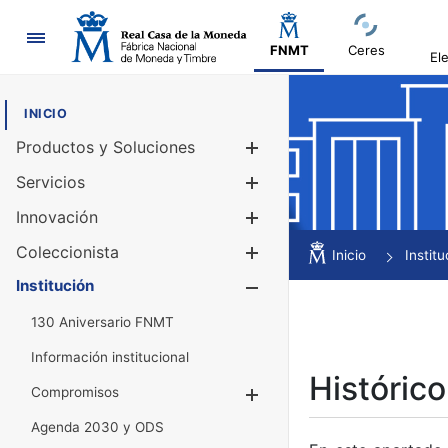
Navegación
FNMT
Ceres
El
INICIO
Productos y Soluciones
Mostrar/Ocul
Servicios
Mostrar/Ocul
Innovación
Mostrar/Ocul
Coleccionista
Mostrar/Ocul
Inicio
Institu
Institución
Mostrar/Ocul
130 Aniversario FNMT
Información institucional
Histórico
Compromisos
Mostrar/Ocultar
Agenda 2030 y ODS