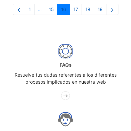
1
...
15
16
17
18
19
Página
Páginas intermedias Use TAB para despla
Página
Página
Página
Página
Página
FAQs
Resuelve tus dudas referentes a los diferentes
procesos implicados en nuestra web