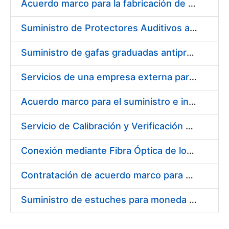
Acuerdo marco para la fabricación de piezas
Suministro de Protectores Auditivos a medida para las personas trabajadoras de los Centros de Trabajo de Madrid y Burgos
Suministro de gafas graduadas antiproyecciones para los trabajadores de la FNMT-RCM en los centros de trabajo de Madrid y Burgos
Servicios de una empresa externa para el asesoramiento y resolución de los recursos de alzada que se presentan relacionados con procesos de selección para la FNMT-RCM
Acuerdo marco para el suministro e instalación de persianas, estores y otros complementos
Servicio de Calibración y Verificación Externa de los Equipos de Medición del Servicio de Prevención de la FNMT-RCM
Conexión mediante Fibra Óptica de los Centros de Proceso de Datos (CPDs) de las sedes de la FNMT-RCM de Burgos y Madrid
Contratación de acuerdo marco para el Suministro de Material de Electricidad para la Fábrica Nacional de Moneda y Timbre-Real Casa de la Moneda en su centro de trabajo de Burgos
Suministro de estuches para moneda de 30 €