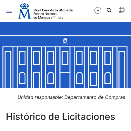
Navegación
Mostrar/Ocultar
Mostrar/Ocultar
Mostrar/Ocultar
Mostrar/Ocultar
Mostrar/Ocultar
Unidad responsable: Departamento de Compras
Histórico de Licitaciones
Mostrar/Ocultar