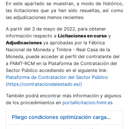
En este apartado se muestran, a modo de histórico,
las licitaciones que ya han sido resueltas, así como
Mostrar/Ocultar
las adjudicaciones menos recientes:
Mostrar/Ocultar
A partir del 3 de mayo de 2022, para obtener
información respecto a
Mostrar/Ocultar
Licitaciones en curso
y
Adjudicaciones
ya aprobadas por la Fábrica
Nacional de Moneda y Timbre - Real Casa de la
Moneda, puede acceder al perfil del contratante del
a FNMT-RCM en la Plataforma de Contratación del
Sector Público accediendo en el siguiente link:
Plataforma de Contratación del Sector Público
(https://contrataciondelestado.es/)
También podrá encontrar más información y algunos
de los procedimientos en
portallicitacion.fnmt.es
Mostrar/Ocultar
Pliego condiciones optimización cargas compras firmado