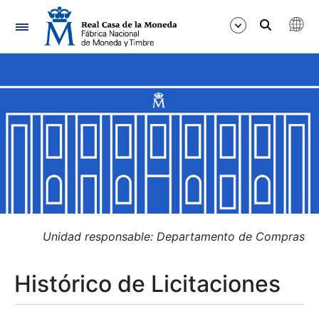
Navegación
Mostrar/Ocultar
Mostrar/Ocultar
Mostrar/Ocultar
Mostrar/Ocultar
Mostrar/Ocultar
Unidad responsable: Departamento de Compras
Histórico de Licitaciones
Mostrar/Ocultar