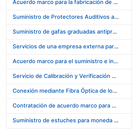
Acuerdo marco para la fabricación de piezas
Suministro de Protectores Auditivos a medida para las personas trabajadoras de los Centros de Trabajo de Madrid y Burgos
Suministro de gafas graduadas antiproyecciones para los trabajadores de la FNMT-RCM en los centros de trabajo de Madrid y Burgos
Servicios de una empresa externa para el asesoramiento y resolución de los recursos de alzada que se presentan relacionados con procesos de selección para la FNMT-RCM
Acuerdo marco para el suministro e instalación de persianas, estores y otros complementos
Servicio de Calibración y Verificación Externa de los Equipos de Medición del Servicio de Prevención de la FNMT-RCM
Conexión mediante Fibra Óptica de los Centros de Proceso de Datos (CPDs) de las sedes de la FNMT-RCM de Burgos y Madrid
Contratación de acuerdo marco para el Suministro de Material de Electricidad para la Fábrica Nacional de Moneda y Timbre-Real Casa de la Moneda en su centro de trabajo de Burgos
Suministro de estuches para moneda de 30 €