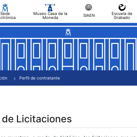
Sede
Museo Casa de la
Escuela de
SIAEN
ectrónica
Moneda
Grabado
tar
tar
tar
tar
ción
Perfil de contratante
tar
 de Licitaciones