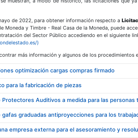
se muestran, a modo de histórico, las licitaciones que ya
 mayo de 2022, para obtener información respecto a
Licita
de Moneda y Timbre - Real Casa de la Moneda, puede acced
ratación del Sector Público accediendo en el siguiente lin
r
iondelestado.es/)
ontrar más información y algunos de los procedimientos 
iones optimización cargas compras firmado
 para la fabricación de piezas
tar