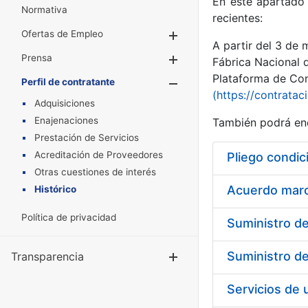
En este apartado 
Normativa
recientes:
Ofertas de Empleo
Mostrar/Ocultar
A partir del 3 de
Prensa
Mostrar/Ocultar
Fábrica Nacional 
Plataforma de Cont
Perfil de contratante
Mostrar/Oculta
(https://contratac
Adquisiciones
Enajenaciones
También podrá enc
Prestación de Servicios
Acreditación de Proveedores
Pliego condic
Otras cuestiones de interés
Acuerdo marco
Histórico
Política de privacidad
Transparencia
Mostrar/Ocul