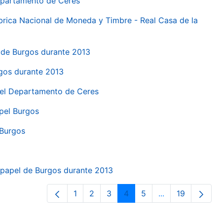
Departamento de Ceres
ábrica Nacional de Moneda y Timbre - Real Casa de la
el de Burgos durante 2013
rgos durante 2013
 del Departamento de Ceres
apel Burgos
 Burgos
a papel de Burgos durante 2013
1
2
3
4
5
...
19
Página
Página
Página
Página
Página
Páginas interme
Página