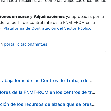
 han sido resueltas, así como las adjudicaciones menos
ciones en curso
y
Adjudicaciones
ya aprobadas por la
er al perfil del contratante del a FNMT-RCM en la
k:
Plataforma de Contratación del Sector Público
en
portallicitacion.fnmt.es
Suministro de Protectores Auditivos a medida para las personas trabajadoras de los Centros de Trabajo de Madrid y Burgos
Suministro de gafas graduadas antiproyecciones para los trabajadores de la FNMT-RCM en los centros de trabajo de Madrid y Burgos
Servicios de una empresa externa para el asesoramiento y resolución de los recursos de alzada que se presentan relacionados con procesos de selección para la FNMT-RCM