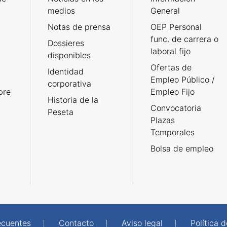
medios
General
Notas de prensa
OEP Personal
func. de carrera o
Dossieres
laboral fijo
disponibles
Ofertas de
Identidad
Empleo Público /
corporativa
bre
Empleo Fijo
Historia de la
Convocatoria
Peseta
Plazas
Temporales
Bolsa de empleo
ecuentes
Contacto
Aviso legal
Política 