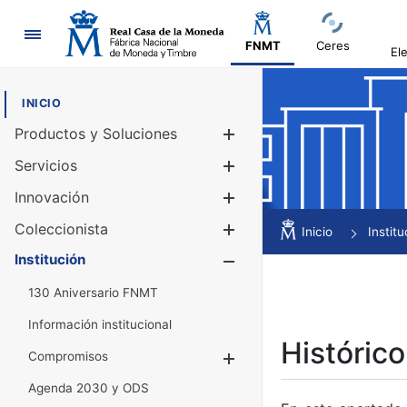
Navegación
FNMT
Ceres
El
INICIO
Productos y Soluciones
Mostrar/Ocul
Servicios
Mostrar/Ocul
Innovación
Mostrar/Ocul
Coleccionista
Mostrar/Ocul
Inicio
Institu
Institución
Mostrar/Ocul
130 Aniversario FNMT
Información institucional
Histórico
Compromisos
Mostrar/Ocultar
Agenda 2030 y ODS