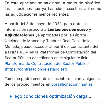
En este apartado se muestran, a modo de histórico,
las licitaciones que ya han sido resueltas, así como
Mostrar/Ocultar
las adjudicaciones menos recientes:
Mostrar/Ocultar
A partir del 3 de mayo de 2022, para obtener
información respecto a
Mostrar/Ocultar
Licitaciones en curso
y
Adjudicaciones
ya aprobadas por la Fábrica
Nacional de Moneda y Timbre - Real Casa de la
Moneda, puede acceder al perfil del contratante del
a FNMT-RCM en la Plataforma de Contratación del
Sector Público accediendo en el siguiente link:
Plataforma de Contratación del Sector Público
(https://contrataciondelestado.es/)
También podrá encontrar más información y algunos
de los procedimientos en
portallicitacion.fnmt.es
Mostrar/Ocultar
Pliego condiciones optimización cargas compras firmado