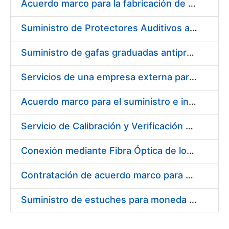
Acuerdo marco para la fabricación de piezas
Suministro de Protectores Auditivos a medida para las personas trabajadoras de los Centros de Trabajo de Madrid y Burgos
Suministro de gafas graduadas antiproyecciones para los trabajadores de la FNMT-RCM en los centros de trabajo de Madrid y Burgos
Servicios de una empresa externa para el asesoramiento y resolución de los recursos de alzada que se presentan relacionados con procesos de selección para la FNMT-RCM
Acuerdo marco para el suministro e instalación de persianas, estores y otros complementos
Servicio de Calibración y Verificación Externa de los Equipos de Medición del Servicio de Prevención de la FNMT-RCM
Conexión mediante Fibra Óptica de los Centros de Proceso de Datos (CPDs) de las sedes de la FNMT-RCM de Burgos y Madrid
Contratación de acuerdo marco para el Suministro de Material de Electricidad para la Fábrica Nacional de Moneda y Timbre-Real Casa de la Moneda en su centro de trabajo de Burgos
Suministro de estuches para moneda de 30 €