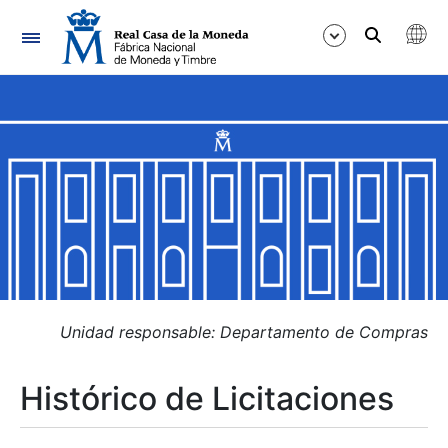
Navegación
Mostrar/Ocultar
Mostrar/Ocultar
Mostrar/Ocultar
Mostrar/Ocultar
Mostrar/Ocultar
Unidad responsable: Departamento de Compras
Histórico de Licitaciones
Mostrar/Ocultar