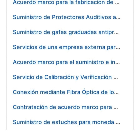
Acuerdo marco para la fabricación de piezas
Suministro de Protectores Auditivos a medida para las personas trabajadoras de los Centros de Trabajo de Madrid y Burgos
Suministro de gafas graduadas antiproyecciones para los trabajadores de la FNMT-RCM en los centros de trabajo de Madrid y Burgos
Servicios de una empresa externa para el asesoramiento y resolución de los recursos de alzada que se presentan relacionados con procesos de selección para la FNMT-RCM
Acuerdo marco para el suministro e instalación de persianas, estores y otros complementos
Servicio de Calibración y Verificación Externa de los Equipos de Medición del Servicio de Prevención de la FNMT-RCM
Conexión mediante Fibra Óptica de los Centros de Proceso de Datos (CPDs) de las sedes de la FNMT-RCM de Burgos y Madrid
Contratación de acuerdo marco para el Suministro de Material de Electricidad para la Fábrica Nacional de Moneda y Timbre-Real Casa de la Moneda en su centro de trabajo de Burgos
Suministro de estuches para moneda de 30 €