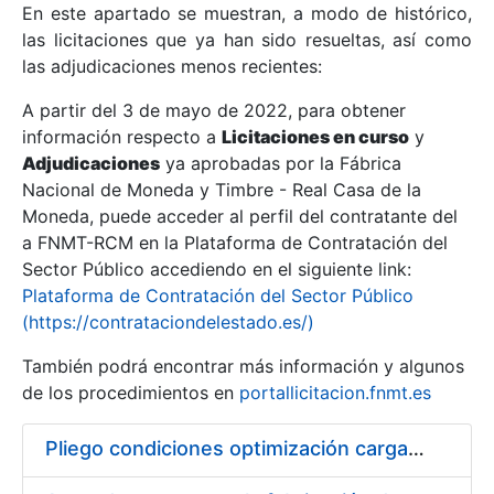
En este apartado se muestran, a modo de histórico,
las licitaciones que ya han sido resueltas, así como
Mostrar/Ocultar
las adjudicaciones menos recientes:
Mostrar/Ocultar
A partir del 3 de mayo de 2022, para obtener
información respecto a
Mostrar/Ocultar
Licitaciones en curso
y
Adjudicaciones
ya aprobadas por la Fábrica
Nacional de Moneda y Timbre - Real Casa de la
Moneda, puede acceder al perfil del contratante del
a FNMT-RCM en la Plataforma de Contratación del
Sector Público accediendo en el siguiente link:
Plataforma de Contratación del Sector Público
(https://contrataciondelestado.es/)
También podrá encontrar más información y algunos
de los procedimientos en
portallicitacion.fnmt.es
Mostrar/Ocultar
Pliego condiciones optimización cargas compras firmado