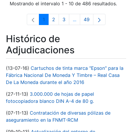
Mostrando el intervalo 1 - 10 de 486 resultados.
1
2
3
...
49
Página
Página
Página
Páginas intermedias Use 
Página
Histórico de
Adjudicaciones
(13-07-16)
Cartuchos de tinta marca "Epson" para la
Fábrica Nacional De Moneda Y Timbre – Real Casa
De La Moneda durante el año 2016
(27-11-13)
3.000.000 de hojas de papel
fotocopiadora blanco DIN A-4 de 80 g.
(07-11-13)
Contratación de diversas pólizas de
aseguramiento en la FNMT-RCM
(09-10-13)
Actualización del entorno de