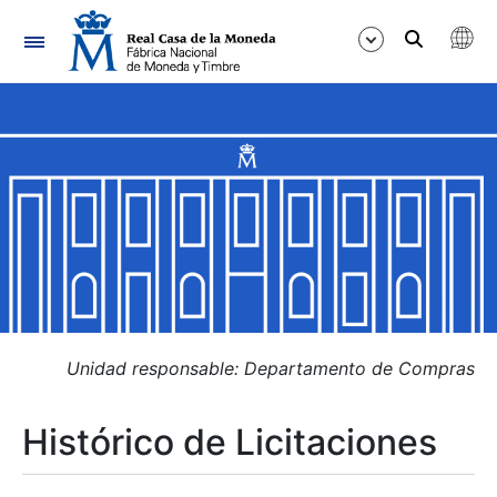
Navegación
Mostrar/Ocultar
Mostrar/Ocultar
Mostrar/Ocultar
Mostrar/Ocultar
Mostrar/Ocultar
Unidad responsable: Departamento de Compras
Histórico de Licitaciones
Mostrar/Ocultar