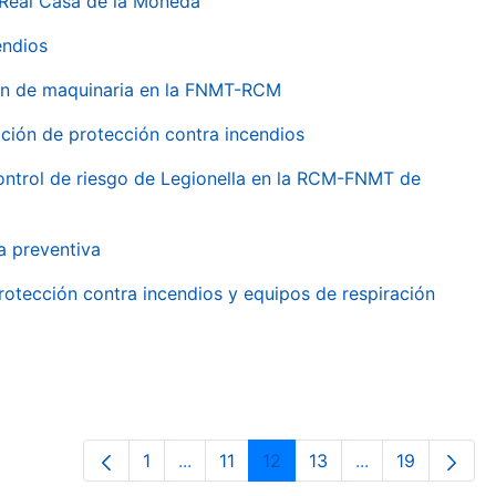
 Real Casa de la Moneda
endios
ión de maquinaria en la FNMT-RCM
ción de protección contra incendios
 control de riesgo de Legionella en la RCM-FNMT de
a preventiva
rotección contra incendios y equipos de respiración
1
...
11
12
13
...
19
Página
Páginas intermedias Use TAB para de
Página
Página
Página
Páginas interme
Página