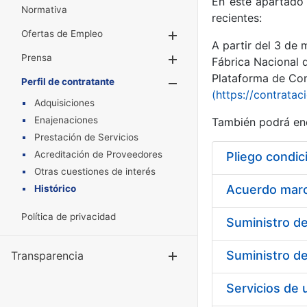
En este apartado 
Normativa
recientes:
Ofertas de Empleo
Mostrar/Ocultar
A partir del 3 de
Prensa
Mostrar/Ocultar
Fábrica Nacional 
Plataforma de Cont
Perfil de contratante
Mostrar/Oculta
(https://contratac
Adquisiciones
Enajenaciones
También podrá enc
Prestación de Servicios
Acreditación de Proveedores
Pliego condic
Otras cuestiones de interés
Acuerdo marco
Histórico
Política de privacidad
Transparencia
Mostrar/Ocul