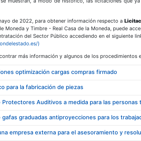
se muestran, a modo de histórico, las licitaciones que ya
 mayo de 2022, para obtener información respecto a
Licita
de Moneda y Timbre - Real Casa de la Moneda, puede acced
ratación del Sector Público accediendo en el siguiente lin
r
iondelestado.es/)
ontrar más información y algunos de los procedimientos 
iones optimización cargas compras firmado
 para la fabricación de piezas
tar