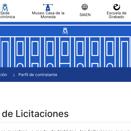
Sede
Museo Casa de la
Escuela de
SIAEN
ectrónica
Moneda
Grabado
tar
tar
tar
tar
ción
Perfil de contratante
tar
 de Licitaciones