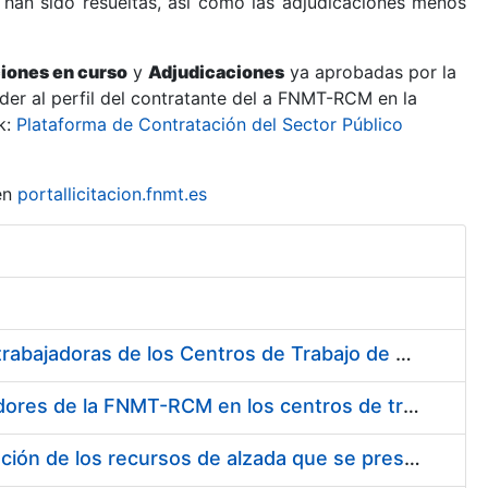
 han sido resueltas, así como las adjudicaciones menos
ciones en curso
y
Adjudicaciones
ya aprobadas por la
er al perfil del contratante del a FNMT-RCM en la
k:
Plataforma de Contratación del Sector Público
en
portallicitacion.fnmt.es
Suministro de Protectores Auditivos a medida para las personas trabajadoras de los Centros de Trabajo de Madrid y Burgos
Suministro de gafas graduadas antiproyecciones para los trabajadores de la FNMT-RCM en los centros de trabajo de Madrid y Burgos
Servicios de una empresa externa para el asesoramiento y resolución de los recursos de alzada que se presentan relacionados con procesos de selección para la FNMT-RCM