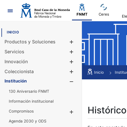
Navegación
FNMT
Ceres
El
INICIO
Productos y Soluciones
Mostrar/Ocul
Servicios
Mostrar/Ocul
Innovación
Mostrar/Ocul
Coleccionista
Mostrar/Ocul
Inicio
Institu
Institución
Mostrar/Ocul
130 Aniversario FNMT
Información institucional
Histórico
Compromisos
Mostrar/Ocultar
Agenda 2030 y ODS