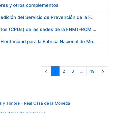
tores y otros complementos
Servicio de Calibración y Verificación Externa de los Equipos de Medición del Servicio de Prevención de la FNMT-RCM
Conexión mediante Fibra Óptica de los Centros de Proceso de Datos (CPDs) de las sedes de la FNMT-RCM de Burgos y Madrid
Contratación de acuerdo marco para el Suministro de Material de Electricidad para la Fábrica Nacional de Moneda y Timbre-Real Casa de la Moneda en su centro de trabajo de Burgos
1
2
3
...
49
Página
Página
Página
Páginas interme
Página
da y Timbre - Real Casa de la Moneda