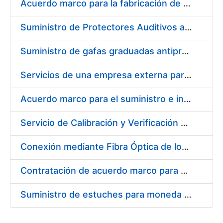
Acuerdo marco para la fabricación de piezas
Suministro de Protectores Auditivos a medida para las personas trabajadoras de los Centros de Trabajo de Madrid y Burgos
Suministro de gafas graduadas antiproyecciones para los trabajadores de la FNMT-RCM en los centros de trabajo de Madrid y Burgos
Servicios de una empresa externa para el asesoramiento y resolución de los recursos de alzada que se presentan relacionados con procesos de selección para la FNMT-RCM
Acuerdo marco para el suministro e instalación de persianas, estores y otros complementos
Servicio de Calibración y Verificación Externa de los Equipos de Medición del Servicio de Prevención de la FNMT-RCM
Conexión mediante Fibra Óptica de los Centros de Proceso de Datos (CPDs) de las sedes de la FNMT-RCM de Burgos y Madrid
Contratación de acuerdo marco para el Suministro de Material de Electricidad para la Fábrica Nacional de Moneda y Timbre-Real Casa de la Moneda en su centro de trabajo de Burgos
Suministro de estuches para moneda de 30 €