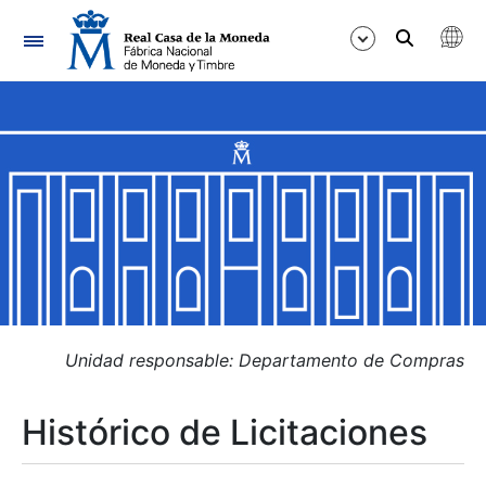
Navegación
Mostrar/Ocultar
Mostrar/Ocultar
Mostrar/Ocultar
Mostrar/Ocultar
Mostrar/Ocultar
Unidad responsable: Departamento de Compras
Histórico de Licitaciones
Mostrar/Ocultar