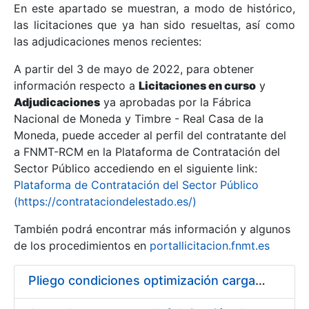
En este apartado se muestran, a modo de histórico,
las licitaciones que ya han sido resueltas, así como
Mostrar/Ocultar
las adjudicaciones menos recientes:
Mostrar/Ocultar
A partir del 3 de mayo de 2022, para obtener
información respecto a
Mostrar/Ocultar
Licitaciones en curso
y
Adjudicaciones
ya aprobadas por la Fábrica
Nacional de Moneda y Timbre - Real Casa de la
Moneda, puede acceder al perfil del contratante del
a FNMT-RCM en la Plataforma de Contratación del
Sector Público accediendo en el siguiente link:
Plataforma de Contratación del Sector Público
(https://contrataciondelestado.es/)
También podrá encontrar más información y algunos
de los procedimientos en
portallicitacion.fnmt.es
Mostrar/Ocultar
Pliego condiciones optimización cargas compras firmado