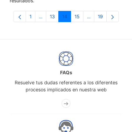
resultados.
1
...
13
14
15
...
19
Página
Páginas intermedias Use TAB para despla
Página
Página
Página
Páginas intermedia
Página
FAQs
Resuelve tus dudas referentes a los diferentes
procesos implicados en nuestra web