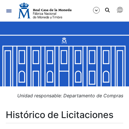
Navegación
Mostrar/Ocultar
Mostrar/Ocultar
Mostrar/Ocultar
Mostrar/Ocultar
Mostrar/Ocultar
Unidad responsable: Departamento de Compras
Histórico de Licitaciones
Mostrar/Ocultar