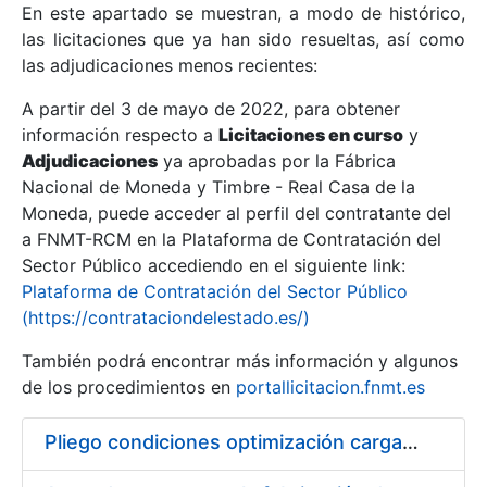
En este apartado se muestran, a modo de histórico,
las licitaciones que ya han sido resueltas, así como
Mostrar/Ocultar
las adjudicaciones menos recientes:
Mostrar/Ocultar
A partir del 3 de mayo de 2022, para obtener
información respecto a
Mostrar/Ocultar
Licitaciones en curso
y
Adjudicaciones
ya aprobadas por la Fábrica
Nacional de Moneda y Timbre - Real Casa de la
Moneda, puede acceder al perfil del contratante del
a FNMT-RCM en la Plataforma de Contratación del
Sector Público accediendo en el siguiente link:
Plataforma de Contratación del Sector Público
(https://contrataciondelestado.es/)
También podrá encontrar más información y algunos
de los procedimientos en
portallicitacion.fnmt.es
Mostrar/Ocultar
Pliego condiciones optimización cargas compras firmado