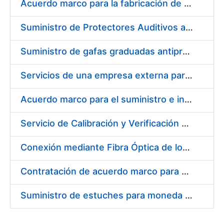
Acuerdo marco para la fabricación de piezas
Suministro de Protectores Auditivos a medida para las personas trabajadoras de los Centros de Trabajo de Madrid y Burgos
Suministro de gafas graduadas antiproyecciones para los trabajadores de la FNMT-RCM en los centros de trabajo de Madrid y Burgos
Servicios de una empresa externa para el asesoramiento y resolución de los recursos de alzada que se presentan relacionados con procesos de selección para la FNMT-RCM
Acuerdo marco para el suministro e instalación de persianas, estores y otros complementos
Servicio de Calibración y Verificación Externa de los Equipos de Medición del Servicio de Prevención de la FNMT-RCM
Conexión mediante Fibra Óptica de los Centros de Proceso de Datos (CPDs) de las sedes de la FNMT-RCM de Burgos y Madrid
Contratación de acuerdo marco para el Suministro de Material de Electricidad para la Fábrica Nacional de Moneda y Timbre-Real Casa de la Moneda en su centro de trabajo de Burgos
Suministro de estuches para moneda de 30 €