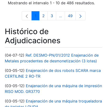
Mostrando el intervalo 1 - 10 de 486 resultados.
1
2
3
...
49
Página
Página
Página
Páginas intermedias Use 
Página
Histórico de
Adjudicaciones
(04-07-12)
Ref. DESMO-PN/01/2012 Enajenación de
Metales procedentes de desmonetización (3 lotes)
(03-05-12)
Enajenación de dos robots SCARA marca
CERTILINE 2 RO-TR
(03-05-12)
Enajenación de una máquina de impresión
RISO MOD. GR3770
(03-05-12)
Enajenación de una máquina troqueladora
de tarjetas LOUDA