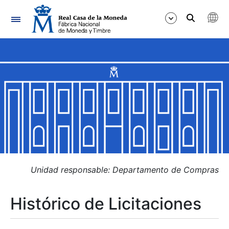
Navegación
Mostrar/Ocultar
Mostrar/Ocultar
Mostrar/Ocultar
Mostrar/Ocultar
Mostrar/Ocultar
Unidad responsable: Departamento de Compras
Histórico de Licitaciones
Mostrar/Ocultar