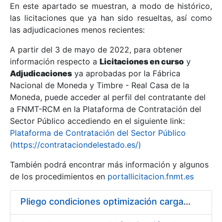
En este apartado se muestran, a modo de histórico,
las licitaciones que ya han sido resueltas, así como
Mostrar/Ocultar
las adjudicaciones menos recientes:
Mostrar/Ocultar
A partir del 3 de mayo de 2022, para obtener
información respecto a
Mostrar/Ocultar
Licitaciones en curso
y
Adjudicaciones
ya aprobadas por la Fábrica
Nacional de Moneda y Timbre - Real Casa de la
Moneda, puede acceder al perfil del contratante del
a FNMT-RCM en la Plataforma de Contratación del
Sector Público accediendo en el siguiente link:
Plataforma de Contratación del Sector Público
(https://contrataciondelestado.es/)
También podrá encontrar más información y algunos
de los procedimientos en
portallicitacion.fnmt.es
Mostrar/Ocultar
Pliego condiciones optimización cargas compras firmado