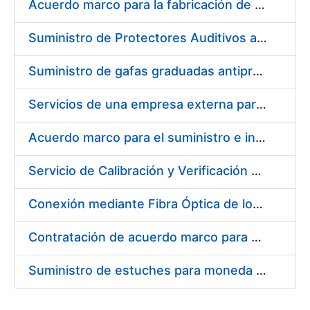
Acuerdo marco para la fabricación de piezas
Suministro de Protectores Auditivos a medida para las personas trabajadoras de los Centros de Trabajo de Madrid y Burgos
Suministro de gafas graduadas antiproyecciones para los trabajadores de la FNMT-RCM en los centros de trabajo de Madrid y Burgos
Servicios de una empresa externa para el asesoramiento y resolución de los recursos de alzada que se presentan relacionados con procesos de selección para la FNMT-RCM
Acuerdo marco para el suministro e instalación de persianas, estores y otros complementos
Servicio de Calibración y Verificación Externa de los Equipos de Medición del Servicio de Prevención de la FNMT-RCM
Conexión mediante Fibra Óptica de los Centros de Proceso de Datos (CPDs) de las sedes de la FNMT-RCM de Burgos y Madrid
Contratación de acuerdo marco para el Suministro de Material de Electricidad para la Fábrica Nacional de Moneda y Timbre-Real Casa de la Moneda en su centro de trabajo de Burgos
Suministro de estuches para moneda de 30 €