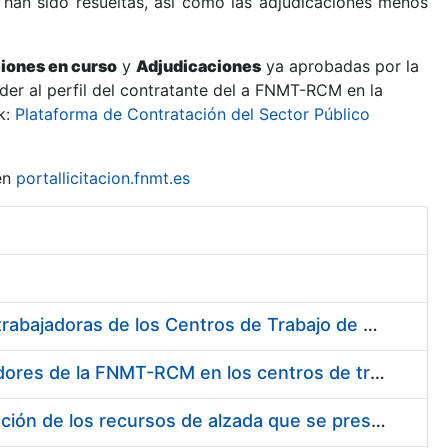
 han sido resueltas, así como las adjudicaciones menos
ciones en curso
y
Adjudicaciones
ya aprobadas por la
er al perfil del contratante del a FNMT-RCM en la
k:
Plataforma de Contratación del Sector Público
en
portallicitacion.fnmt.es
Suministro de Protectores Auditivos a medida para las personas trabajadoras de los Centros de Trabajo de Madrid y Burgos
Suministro de gafas graduadas antiproyecciones para los trabajadores de la FNMT-RCM en los centros de trabajo de Madrid y Burgos
Servicios de una empresa externa para el asesoramiento y resolución de los recursos de alzada que se presentan relacionados con procesos de selección para la FNMT-RCM