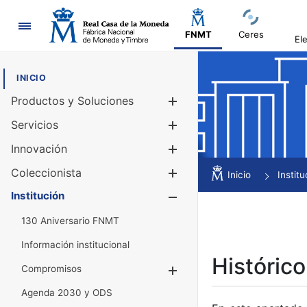
Navegación
FNMT
Ceres
El
INICIO
Productos y Soluciones
Mostrar/Ocul
Servicios
Mostrar/Ocul
Innovación
Mostrar/Ocul
Coleccionista
Mostrar/Ocul
Inicio
Institu
Institución
Mostrar/Ocul
130 Aniversario FNMT
Información institucional
Histórico
Compromisos
Mostrar/Ocultar
Agenda 2030 y ODS