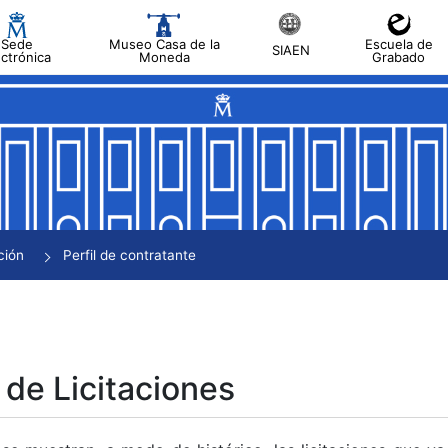
Sede
Museo Casa de la
Escuela de
SIAEN
ectrónica
Moneda
Grabado
tar
tar
tar
tar
ción
Perfil de contratante
tar
 de Licitaciones