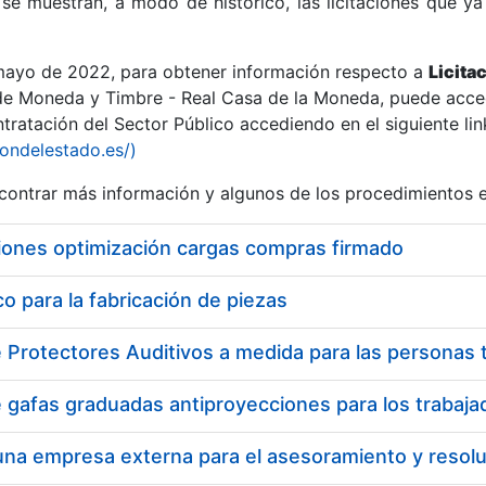
se muestran, a modo de histórico, las licitaciones que ya
 mayo de 2022, para obtener información respecto a
Licita
de Moneda y Timbre - Real Casa de la Moneda, puede acced
ratación del Sector Público accediendo en el siguiente lin
r
iondelestado.es/)
ontrar más información y algunos de los procedimientos 
iones optimización cargas compras firmado
 para la fabricación de piezas
tar