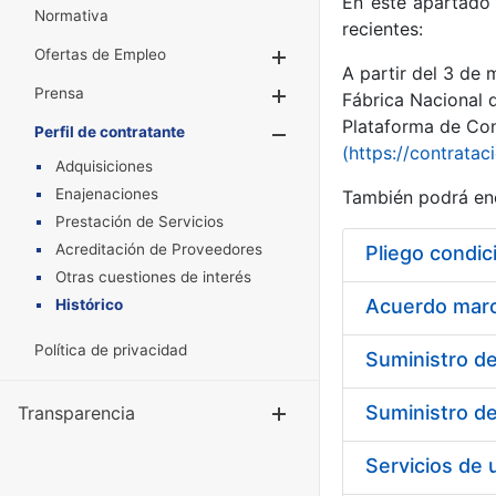
En este apartado 
Normativa
recientes:
Ofertas de Empleo
Mostrar/Ocultar
A partir del 3 de
Prensa
Mostrar/Ocultar
Fábrica Nacional 
Plataforma de Cont
Perfil de contratante
Mostrar/Oculta
(https://contratac
Adquisiciones
Enajenaciones
También podrá enc
Prestación de Servicios
Acreditación de Proveedores
Pliego condic
Otras cuestiones de interés
Acuerdo marco
Histórico
Política de privacidad
Transparencia
Mostrar/Ocul