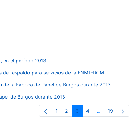
, en el período 2013
s de respaldo para servicios de la FNMT-RCM
n de la Fábrica de Papel de Burgos durante 2013
Papel de Burgos durante 2013
1
2
3
4
...
19
Página
Página
Página
Página
Páginas interme
Página