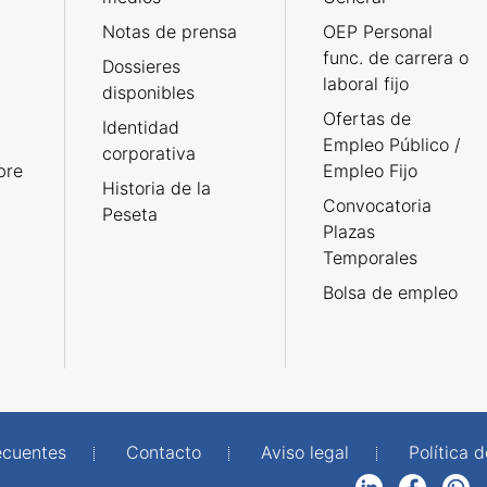
Notas de prensa
OEP Personal
func. de carrera o
Dossieres
laboral fijo
disponibles
Ofertas de
Identidad
Empleo Público /
corporativa
bre
Empleo Fijo
Historia de la
Convocatoria
Peseta
Plazas
Temporales
Bolsa de empleo
ecuentes
Contacto
Aviso legal
Política 