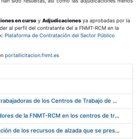
 han sido resueltas, así como las adjudicaciones menos
ciones en curso
y
Adjudicaciones
ya aprobadas por la
er al perfil del contratante del a FNMT-RCM en la
k:
Plataforma de Contratación del Sector Público
en
portallicitacion.fnmt.es
Suministro de Protectores Auditivos a medida para las personas trabajadoras de los Centros de Trabajo de Madrid y Burgos
Suministro de gafas graduadas antiproyecciones para los trabajadores de la FNMT-RCM en los centros de trabajo de Madrid y Burgos
Servicios de una empresa externa para el asesoramiento y resolución de los recursos de alzada que se presentan relacionados con procesos de selección para la FNMT-RCM