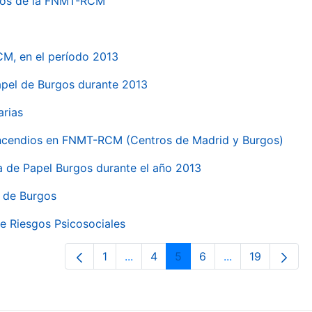
ntros de la FNMT-RCM
CM, en el período 2013
papel de Burgos durante 2013
arias
 incendios en FNMT-RCM (Centros de Madrid y Burgos)
ca de Papel Burgos durante el año 2013
l de Burgos
e Riesgos Psicosociales
1
...
4
5
6
...
19
Página
Páginas intermedias Use TAB para 
Página
Página
Página
Páginas interme
Página