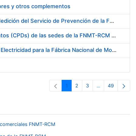
tores y otros complementos
Servicio de Calibración y Verificación Externa de los Equipos de Medición del Servicio de Prevención de la FNMT-RCM
Conexión mediante Fibra Óptica de los Centros de Proceso de Datos (CPDs) de las sedes de la FNMT-RCM de Burgos y Madrid
Contratación de acuerdo marco para el Suministro de Material de Electricidad para la Fábrica Nacional de Moneda y Timbre-Real Casa de la Moneda en su centro de trabajo de Burgos
1
2
3
...
49
Página
Página
Página
Páginas interme
Página
os comerciales FNMT-RCM