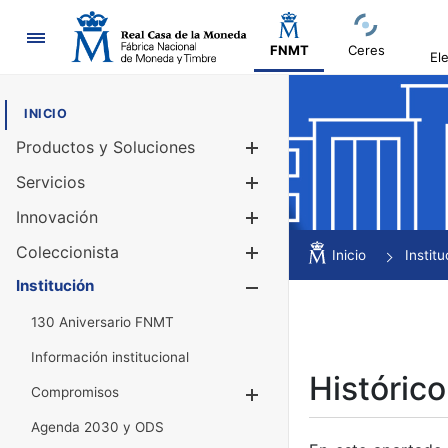
Navegación
FNMT
Ceres
El
INICIO
Productos y Soluciones
Mostrar/Ocul
Servicios
Mostrar/Ocul
Innovación
Mostrar/Ocul
Coleccionista
Mostrar/Ocul
Inicio
Institu
Institución
Mostrar/Ocul
130 Aniversario FNMT
Información institucional
Histórico
Compromisos
Mostrar/Ocultar
Agenda 2030 y ODS