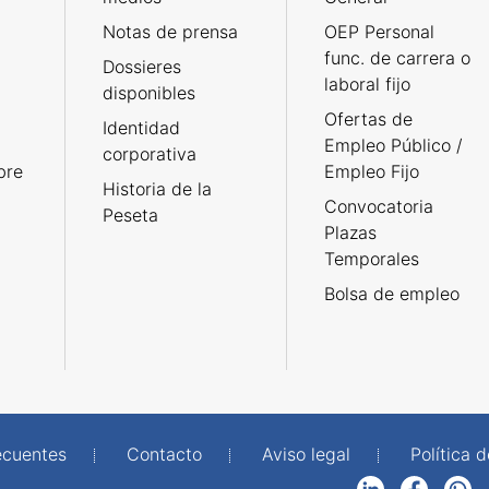
Notas de prensa
OEP Personal
func. de carrera o
Dossieres
laboral fijo
disponibles
Ofertas de
Identidad
Empleo Público /
corporativa
bre
Empleo Fijo
Historia de la
Convocatoria
Peseta
Plazas
Temporales
Bolsa de empleo
ecuentes
Contacto
Aviso legal
Política 