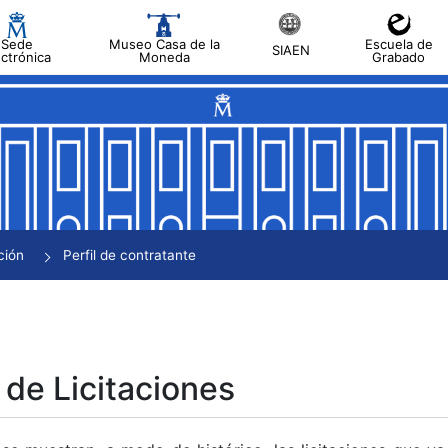
Sede
Museo Casa de la
Escuela de
SIAEN
ectrónica
Moneda
Grabado
tar
tar
tar
tar
ción
Perfil de contratante
tar
 de Licitaciones