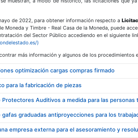
se muestran, a modo de histórico, las licitaciones que ya
 mayo de 2022, para obtener información respecto a
Licita
de Moneda y Timbre - Real Casa de la Moneda, puede acced
ratación del Sector Público accediendo en el siguiente lin
r
iondelestado.es/)
ontrar más información y algunos de los procedimientos 
iones optimización cargas compras firmado
 para la fabricación de piezas
tar