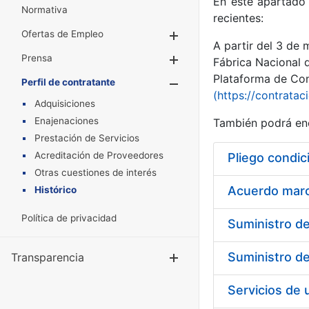
En este apartado 
Normativa
recientes:
Ofertas de Empleo
Mostrar/Ocultar
A partir del 3 de
Prensa
Mostrar/Ocultar
Fábrica Nacional 
Plataforma de Cont
Perfil de contratante
Mostrar/Oculta
(https://contratac
Adquisiciones
Enajenaciones
También podrá enc
Prestación de Servicios
Acreditación de Proveedores
Pliego condic
Otras cuestiones de interés
Acuerdo marco
Histórico
Política de privacidad
Transparencia
Mostrar/Ocul