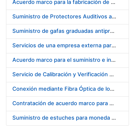
Acuerdo marco para la fabricación de piezas
Suministro de Protectores Auditivos a medida para las personas trabajadoras de los Centros de Trabajo de Madrid y Burgos
Suministro de gafas graduadas antiproyecciones para los trabajadores de la FNMT-RCM en los centros de trabajo de Madrid y Burgos
Servicios de una empresa externa para el asesoramiento y resolución de los recursos de alzada que se presentan relacionados con procesos de selección para la FNMT-RCM
Acuerdo marco para el suministro e instalación de persianas, estores y otros complementos
Servicio de Calibración y Verificación Externa de los Equipos de Medición del Servicio de Prevención de la FNMT-RCM
Conexión mediante Fibra Óptica de los Centros de Proceso de Datos (CPDs) de las sedes de la FNMT-RCM de Burgos y Madrid
Contratación de acuerdo marco para el Suministro de Material de Electricidad para la Fábrica Nacional de Moneda y Timbre-Real Casa de la Moneda en su centro de trabajo de Burgos
Suministro de estuches para moneda de 30 €