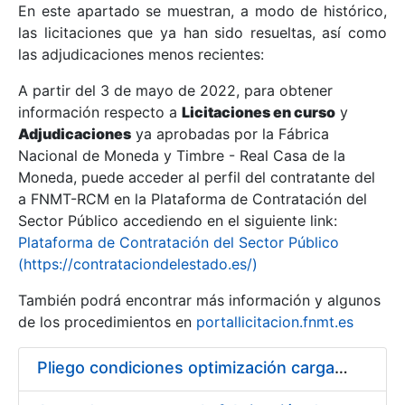
En este apartado se muestran, a modo de histórico,
las licitaciones que ya han sido resueltas, así como
Mostrar/Ocultar
las adjudicaciones menos recientes:
Mostrar/Ocultar
A partir del 3 de mayo de 2022, para obtener
información respecto a
Mostrar/Ocultar
Licitaciones en curso
y
Adjudicaciones
ya aprobadas por la Fábrica
Nacional de Moneda y Timbre - Real Casa de la
Moneda, puede acceder al perfil del contratante del
a FNMT-RCM en la Plataforma de Contratación del
Sector Público accediendo en el siguiente link:
Plataforma de Contratación del Sector Público
(https://contrataciondelestado.es/)
También podrá encontrar más información y algunos
de los procedimientos en
portallicitacion.fnmt.es
Mostrar/Ocultar
Pliego condiciones optimización cargas compras firmado