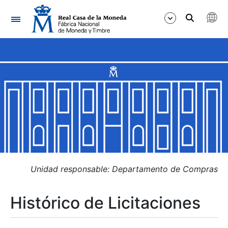
Navegación
Mostrar/Ocultar
Mostrar/Ocultar
Mostrar/Ocultar
Mostrar/Ocultar
Mostrar/Ocultar
Unidad responsable: Departamento de Compras
Histórico de Licitaciones
Mostrar/Ocultar