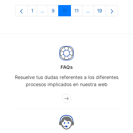
1
...
9
10
11
...
19
Página
Páginas intermedias Use TAB para despl
Página
Página
Página
Páginas intermedias
Página
FAQs
Resuelve tus dudas referentes a los diferentes
procesos implicados en nuestra web