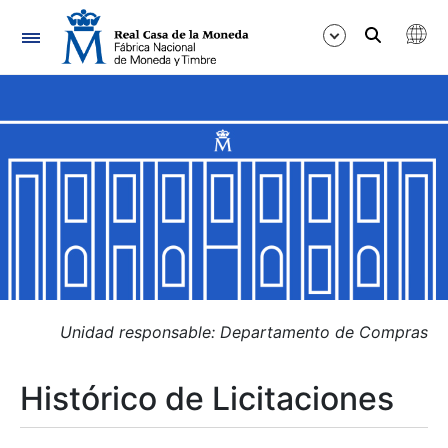
Navegación
Mostrar/Ocultar
Mostrar/Ocultar
Mostrar/Ocultar
Mostrar/Ocultar
Mostrar/Ocultar
Unidad responsable: Departamento de Compras
Histórico de Licitaciones
Mostrar/Ocultar