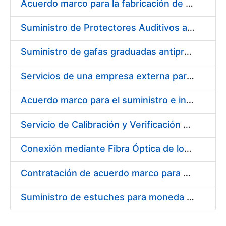
Acuerdo marco para la fabricación de piezas
Suministro de Protectores Auditivos a medida para las personas trabajadoras de los Centros de Trabajo de Madrid y Burgos
Suministro de gafas graduadas antiproyecciones para los trabajadores de la FNMT-RCM en los centros de trabajo de Madrid y Burgos
Servicios de una empresa externa para el asesoramiento y resolución de los recursos de alzada que se presentan relacionados con procesos de selección para la FNMT-RCM
Acuerdo marco para el suministro e instalación de persianas, estores y otros complementos
Servicio de Calibración y Verificación Externa de los Equipos de Medición del Servicio de Prevención de la FNMT-RCM
Conexión mediante Fibra Óptica de los Centros de Proceso de Datos (CPDs) de las sedes de la FNMT-RCM de Burgos y Madrid
Contratación de acuerdo marco para el Suministro de Material de Electricidad para la Fábrica Nacional de Moneda y Timbre-Real Casa de la Moneda en su centro de trabajo de Burgos
Suministro de estuches para moneda de 30 €