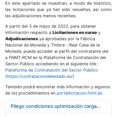
En este apartado se muestran, a modo de histórico,
las licitaciones que ya han sido resueltas, así como
Mostrar/Ocultar
las adjudicaciones menos recientes:
Mostrar/Ocultar
A partir del 3 de mayo de 2022, para obtener
información respecto a
Mostrar/Ocultar
Licitaciones en curso
y
Adjudicaciones
ya aprobadas por la Fábrica
Nacional de Moneda y Timbre - Real Casa de la
Moneda, puede acceder al perfil del contratante del
a FNMT-RCM en la Plataforma de Contratación del
Sector Público accediendo en el siguiente link:
Plataforma de Contratación del Sector Público
(https://contrataciondelestado.es/)
También podrá encontrar más información y algunos
de los procedimientos en
portallicitacion.fnmt.es
Mostrar/Ocultar
Pliego condiciones optimización cargas compras firmado