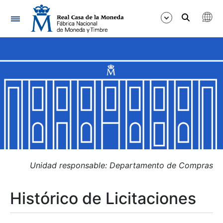
Navegación
Mostrar/Ocultar
Mostrar/Ocultar
Mostrar/Ocultar
Mostrar/Ocultar
Mostrar/Ocultar
Unidad responsable: Departamento de Compras
Histórico de Licitaciones
Mostrar/Ocultar