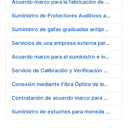
Acuerdo marco para la fabricación de piezas
Suministro de Protectores Auditivos a medida para las personas trabajadoras de los Centros de Trabajo de Madrid y Burgos
Suministro de gafas graduadas antiproyecciones para los trabajadores de la FNMT-RCM en los centros de trabajo de Madrid y Burgos
Servicios de una empresa externa para el asesoramiento y resolución de los recursos de alzada que se presentan relacionados con procesos de selección para la FNMT-RCM
Acuerdo marco para el suministro e instalación de persianas, estores y otros complementos
Servicio de Calibración y Verificación Externa de los Equipos de Medición del Servicio de Prevención de la FNMT-RCM
Conexión mediante Fibra Óptica de los Centros de Proceso de Datos (CPDs) de las sedes de la FNMT-RCM de Burgos y Madrid
Contratación de acuerdo marco para el Suministro de Material de Electricidad para la Fábrica Nacional de Moneda y Timbre-Real Casa de la Moneda en su centro de trabajo de Burgos
Suministro de estuches para moneda de 30 €