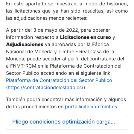
En este apartado se muestran, a modo de histórico,
las licitaciones que ya han sido resueltas, así como
Mostrar/Ocultar
las adjudicaciones menos recientes:
Mostrar/Ocultar
A partir del 3 de mayo de 2022, para obtener
información respecto a
Mostrar/Ocultar
Licitaciones en curso
y
Adjudicaciones
ya aprobadas por la Fábrica
Nacional de Moneda y Timbre - Real Casa de la
Moneda, puede acceder al perfil del contratante del
a FNMT-RCM en la Plataforma de Contratación del
Sector Público accediendo en el siguiente link:
Plataforma de Contratación del Sector Público
(https://contrataciondelestado.es/)
También podrá encontrar más información y algunos
de los procedimientos en
portallicitacion.fnmt.es
Mostrar/Ocultar
Pliego condiciones optimización cargas compras firmado