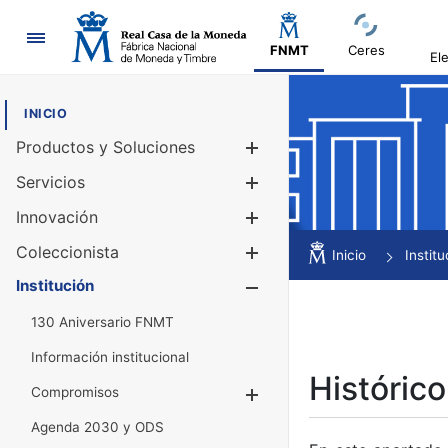
Navegación
FNMT
Ceres
El
INICIO
Productos y Soluciones
Mostrar/Ocul
Servicios
Mostrar/Ocul
Innovación
Mostrar/Ocul
Coleccionista
Mostrar/Ocul
Inicio
Institu
Institución
Mostrar/Ocul
130 Aniversario FNMT
Información institucional
Histórico
Compromisos
Mostrar/Ocultar
Agenda 2030 y ODS