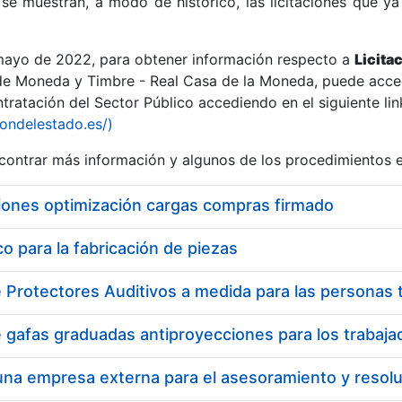
se muestran, a modo de histórico, las licitaciones que ya
 mayo de 2022, para obtener información respecto a
Licita
de Moneda y Timbre - Real Casa de la Moneda, puede acced
ratación del Sector Público accediendo en el siguiente lin
r
iondelestado.es/)
ontrar más información y algunos de los procedimientos 
iones optimización cargas compras firmado
 para la fabricación de piezas
tar