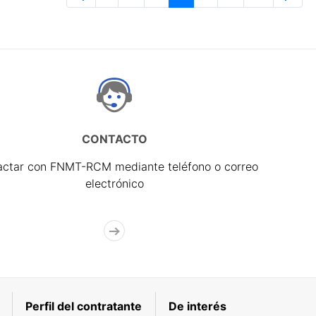
Página
Páginas intermedias Use TAB para 
Página
Página
Página
Páginas interme
Página
CONTACTO
actar con FNMT-RCM mediante teléfono o correo
electrónico
Perfil del contratante
De interés