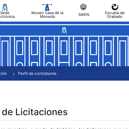
Sede
Museo Casa de la
Escuela de
SIAEN
ectrónica
Moneda
Grabado
tar
tar
tar
tar
ción
Perfil de contratante
tar
 de Licitaciones