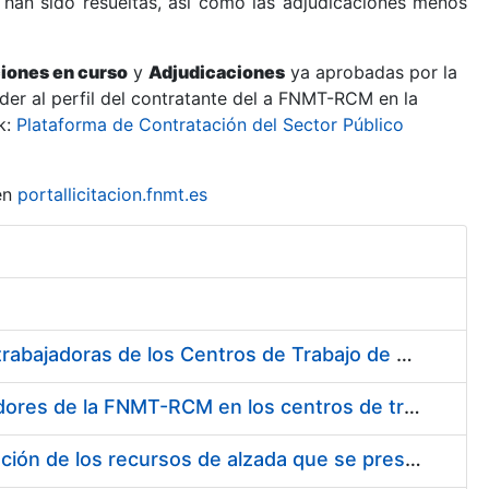
 han sido resueltas, así como las adjudicaciones menos
ciones en curso
y
Adjudicaciones
ya aprobadas por la
er al perfil del contratante del a FNMT-RCM en la
k:
Plataforma de Contratación del Sector Público
en
portallicitacion.fnmt.es
Suministro de Protectores Auditivos a medida para las personas trabajadoras de los Centros de Trabajo de Madrid y Burgos
Suministro de gafas graduadas antiproyecciones para los trabajadores de la FNMT-RCM en los centros de trabajo de Madrid y Burgos
Servicios de una empresa externa para el asesoramiento y resolución de los recursos de alzada que se presentan relacionados con procesos de selección para la FNMT-RCM