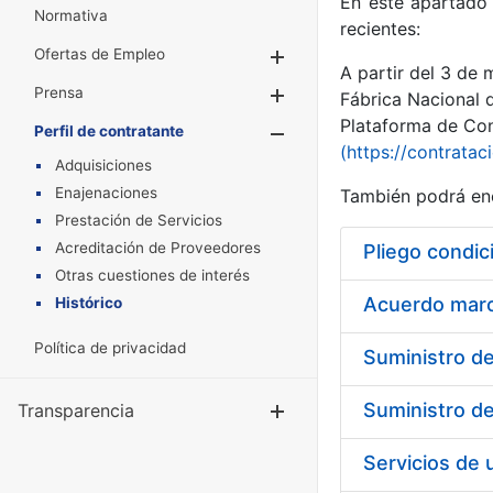
En este apartado 
Normativa
recientes:
Ofertas de Empleo
Mostrar/Ocultar
A partir del 3 de
Prensa
Mostrar/Ocultar
Fábrica Nacional 
Plataforma de Cont
Perfil de contratante
Mostrar/Oculta
(https://contratac
Adquisiciones
Enajenaciones
También podrá enc
Prestación de Servicios
Acreditación de Proveedores
Pliego condic
Otras cuestiones de interés
Acuerdo marco
Histórico
Política de privacidad
Transparencia
Mostrar/Ocul