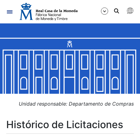
Navegación
Mostrar/Ocultar
Mostrar/Ocultar
Mostrar/Ocultar
Mostrar/Ocultar
Mostrar/Ocultar
Unidad responsable: Departamento de Compras
Histórico de Licitaciones
Mostrar/Ocultar