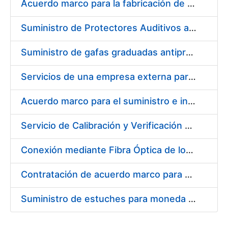
Acuerdo marco para la fabricación de piezas
Suministro de Protectores Auditivos a medida para las personas trabajadoras de los Centros de Trabajo de Madrid y Burgos
Suministro de gafas graduadas antiproyecciones para los trabajadores de la FNMT-RCM en los centros de trabajo de Madrid y Burgos
Servicios de una empresa externa para el asesoramiento y resolución de los recursos de alzada que se presentan relacionados con procesos de selección para la FNMT-RCM
Acuerdo marco para el suministro e instalación de persianas, estores y otros complementos
Servicio de Calibración y Verificación Externa de los Equipos de Medición del Servicio de Prevención de la FNMT-RCM
Conexión mediante Fibra Óptica de los Centros de Proceso de Datos (CPDs) de las sedes de la FNMT-RCM de Burgos y Madrid
Contratación de acuerdo marco para el Suministro de Material de Electricidad para la Fábrica Nacional de Moneda y Timbre-Real Casa de la Moneda en su centro de trabajo de Burgos
Suministro de estuches para moneda de 30 €