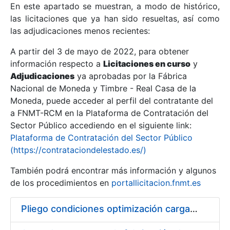
En este apartado se muestran, a modo de histórico,
las licitaciones que ya han sido resueltas, así como
Mostrar/Ocultar
las adjudicaciones menos recientes:
Mostrar/Ocultar
A partir del 3 de mayo de 2022, para obtener
información respecto a
Mostrar/Ocultar
Licitaciones en curso
y
Adjudicaciones
ya aprobadas por la Fábrica
Nacional de Moneda y Timbre - Real Casa de la
Moneda, puede acceder al perfil del contratante del
a FNMT-RCM en la Plataforma de Contratación del
Sector Público accediendo en el siguiente link:
Plataforma de Contratación del Sector Público
(https://contrataciondelestado.es/)
También podrá encontrar más información y algunos
de los procedimientos en
portallicitacion.fnmt.es
Mostrar/Ocultar
Pliego condiciones optimización cargas compras firmado