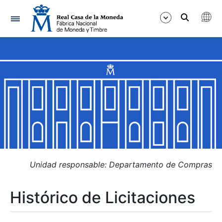
Navegación
Mostrar/Ocultar
Mostrar/Ocultar
Mostrar/Ocultar
Mostrar/Ocultar
Mostrar/Ocultar
Unidad responsable: Departamento de Compras
Histórico de Licitaciones
Mostrar/Ocultar