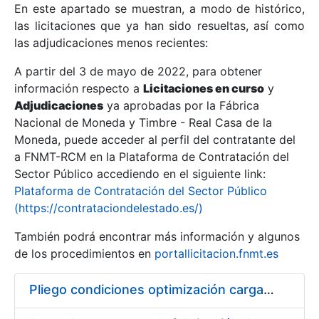
En este apartado se muestran, a modo de histórico,
las licitaciones que ya han sido resueltas, así como
Mostrar/Ocultar
las adjudicaciones menos recientes:
Mostrar/Ocultar
A partir del 3 de mayo de 2022, para obtener
información respecto a
Mostrar/Ocultar
Licitaciones en curso
y
Adjudicaciones
ya aprobadas por la Fábrica
Nacional de Moneda y Timbre - Real Casa de la
Moneda, puede acceder al perfil del contratante del
a FNMT-RCM en la Plataforma de Contratación del
Sector Público accediendo en el siguiente link:
Plataforma de Contratación del Sector Público
(https://contrataciondelestado.es/)
También podrá encontrar más información y algunos
de los procedimientos en
portallicitacion.fnmt.es
Mostrar/Ocultar
Pliego condiciones optimización cargas compras firmado