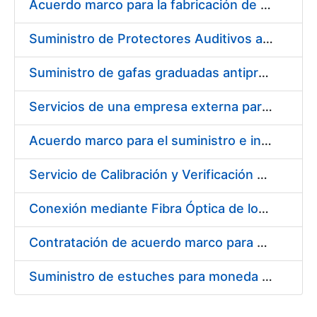
Acuerdo marco para la fabricación de piezas
Suministro de Protectores Auditivos a medida para las personas trabajadoras de los Centros de Trabajo de Madrid y Burgos
Suministro de gafas graduadas antiproyecciones para los trabajadores de la FNMT-RCM en los centros de trabajo de Madrid y Burgos
Servicios de una empresa externa para el asesoramiento y resolución de los recursos de alzada que se presentan relacionados con procesos de selección para la FNMT-RCM
Acuerdo marco para el suministro e instalación de persianas, estores y otros complementos
Servicio de Calibración y Verificación Externa de los Equipos de Medición del Servicio de Prevención de la FNMT-RCM
Conexión mediante Fibra Óptica de los Centros de Proceso de Datos (CPDs) de las sedes de la FNMT-RCM de Burgos y Madrid
Contratación de acuerdo marco para el Suministro de Material de Electricidad para la Fábrica Nacional de Moneda y Timbre-Real Casa de la Moneda en su centro de trabajo de Burgos
Suministro de estuches para moneda de 30 €