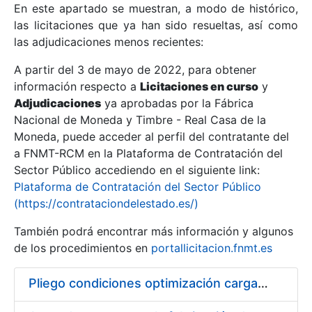
En este apartado se muestran, a modo de histórico,
las licitaciones que ya han sido resueltas, así como
Mostrar/Ocultar
las adjudicaciones menos recientes:
Mostrar/Ocultar
A partir del 3 de mayo de 2022, para obtener
información respecto a
Mostrar/Ocultar
Licitaciones en curso
y
Adjudicaciones
ya aprobadas por la Fábrica
Nacional de Moneda y Timbre - Real Casa de la
Moneda, puede acceder al perfil del contratante del
a FNMT-RCM en la Plataforma de Contratación del
Sector Público accediendo en el siguiente link:
Plataforma de Contratación del Sector Público
(https://contrataciondelestado.es/)
También podrá encontrar más información y algunos
de los procedimientos en
portallicitacion.fnmt.es
Mostrar/Ocultar
Pliego condiciones optimización cargas compras firmado