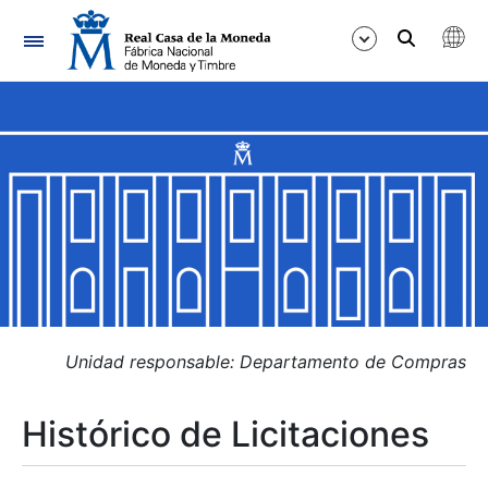
Navegación
Mostrar/Ocultar
Mostrar/Ocultar
Mostrar/Ocultar
Mostrar/Ocultar
Mostrar/Ocultar
Unidad responsable: Departamento de Compras
Histórico de Licitaciones
Mostrar/Ocultar