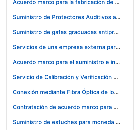
Acuerdo marco para la fabricación de piezas
Suministro de Protectores Auditivos a medida para las personas trabajadoras de los Centros de Trabajo de Madrid y Burgos
Suministro de gafas graduadas antiproyecciones para los trabajadores de la FNMT-RCM en los centros de trabajo de Madrid y Burgos
Servicios de una empresa externa para el asesoramiento y resolución de los recursos de alzada que se presentan relacionados con procesos de selección para la FNMT-RCM
Acuerdo marco para el suministro e instalación de persianas, estores y otros complementos
Servicio de Calibración y Verificación Externa de los Equipos de Medición del Servicio de Prevención de la FNMT-RCM
Conexión mediante Fibra Óptica de los Centros de Proceso de Datos (CPDs) de las sedes de la FNMT-RCM de Burgos y Madrid
Contratación de acuerdo marco para el Suministro de Material de Electricidad para la Fábrica Nacional de Moneda y Timbre-Real Casa de la Moneda en su centro de trabajo de Burgos
Suministro de estuches para moneda de 30 €