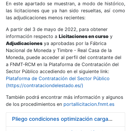
En este apartado se muestran, a modo de histórico,
las licitaciones que ya han sido resueltas, así como
Mostrar/Ocultar
las adjudicaciones menos recientes:
Mostrar/Ocultar
A partir del 3 de mayo de 2022, para obtener
información respecto a
Mostrar/Ocultar
Licitaciones en curso
y
Adjudicaciones
ya aprobadas por la Fábrica
Nacional de Moneda y Timbre - Real Casa de la
Moneda, puede acceder al perfil del contratante del
a FNMT-RCM en la Plataforma de Contratación del
Sector Público accediendo en el siguiente link:
Plataforma de Contratación del Sector Público
(https://contrataciondelestado.es/)
También podrá encontrar más información y algunos
de los procedimientos en
portallicitacion.fnmt.es
Mostrar/Ocultar
Pliego condiciones optimización cargas compras firmado