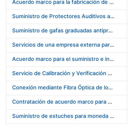
Acuerdo marco para la fabricación de piezas
Suministro de Protectores Auditivos a medida para las personas trabajadoras de los Centros de Trabajo de Madrid y Burgos
Suministro de gafas graduadas antiproyecciones para los trabajadores de la FNMT-RCM en los centros de trabajo de Madrid y Burgos
Servicios de una empresa externa para el asesoramiento y resolución de los recursos de alzada que se presentan relacionados con procesos de selección para la FNMT-RCM
Acuerdo marco para el suministro e instalación de persianas, estores y otros complementos
Servicio de Calibración y Verificación Externa de los Equipos de Medición del Servicio de Prevención de la FNMT-RCM
Conexión mediante Fibra Óptica de los Centros de Proceso de Datos (CPDs) de las sedes de la FNMT-RCM de Burgos y Madrid
Contratación de acuerdo marco para el Suministro de Material de Electricidad para la Fábrica Nacional de Moneda y Timbre-Real Casa de la Moneda en su centro de trabajo de Burgos
Suministro de estuches para moneda de 30 €