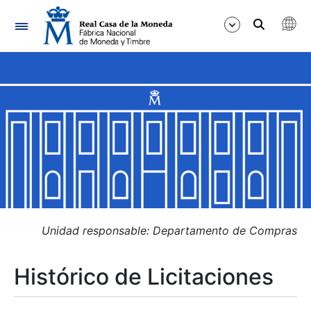
Navegación
Mostrar/Ocultar
Mostrar/Ocultar
Mostrar/Ocultar
Mostrar/Ocultar
Mostrar/Ocultar
Unidad responsable: Departamento de Compras
Histórico de Licitaciones
Mostrar/Ocultar