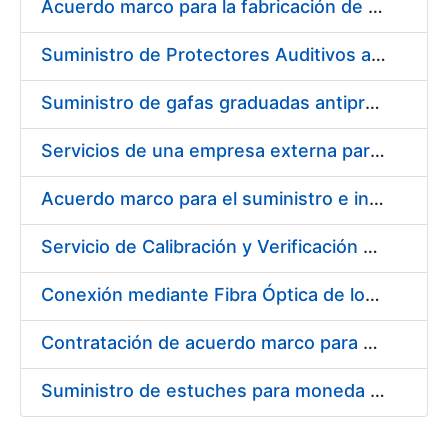
Acuerdo marco para la fabricación de piezas
Suministro de Protectores Auditivos a medida para las personas trabajadoras de los Centros de Trabajo de Madrid y Burgos
Suministro de gafas graduadas antiproyecciones para los trabajadores de la FNMT-RCM en los centros de trabajo de Madrid y Burgos
Servicios de una empresa externa para el asesoramiento y resolución de los recursos de alzada que se presentan relacionados con procesos de selección para la FNMT-RCM
Acuerdo marco para el suministro e instalación de persianas, estores y otros complementos
Servicio de Calibración y Verificación Externa de los Equipos de Medición del Servicio de Prevención de la FNMT-RCM
Conexión mediante Fibra Óptica de los Centros de Proceso de Datos (CPDs) de las sedes de la FNMT-RCM de Burgos y Madrid
Contratación de acuerdo marco para el Suministro de Material de Electricidad para la Fábrica Nacional de Moneda y Timbre-Real Casa de la Moneda en su centro de trabajo de Burgos
Suministro de estuches para moneda de 30 €