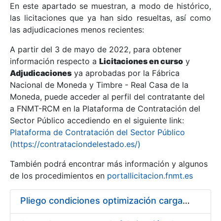
En este apartado se muestran, a modo de histórico,
las licitaciones que ya han sido resueltas, así como
Mostrar/Ocultar
las adjudicaciones menos recientes:
Mostrar/Ocultar
A partir del 3 de mayo de 2022, para obtener
información respecto a
Mostrar/Ocultar
Licitaciones en curso
y
Adjudicaciones
ya aprobadas por la Fábrica
Nacional de Moneda y Timbre - Real Casa de la
Moneda, puede acceder al perfil del contratante del
a FNMT-RCM en la Plataforma de Contratación del
Sector Público accediendo en el siguiente link:
Plataforma de Contratación del Sector Público
(https://contrataciondelestado.es/)
También podrá encontrar más información y algunos
de los procedimientos en
portallicitacion.fnmt.es
Mostrar/Ocultar
Pliego condiciones optimización cargas compras firmado