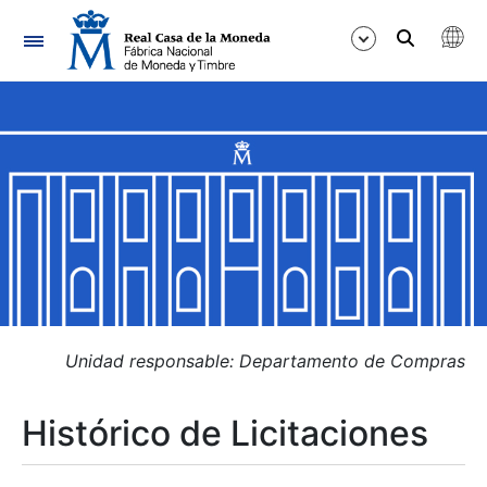
Navegación
Mostrar/Ocultar
Mostrar/Ocultar
Mostrar/Ocultar
Mostrar/Ocultar
Mostrar/Ocultar
Unidad responsable: Departamento de Compras
Histórico de Licitaciones
Mostrar/Ocultar