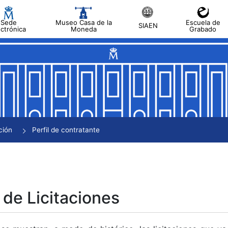
Sede
Museo Casa de la
Escuela de
SIAEN
ectrónica
Moneda
Grabado
tar
tar
tar
tar
ción
Perfil de contratante
tar
 de Licitaciones