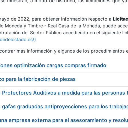
se muestran, a modo de histórico, las licitaciones que ya
 mayo de 2022, para obtener información respecto a
Licita
de Moneda y Timbre - Real Casa de la Moneda, puede acced
ratación del Sector Público accediendo en el siguiente lin
r
iondelestado.es/)
ontrar más información y algunos de los procedimientos 
iones optimización cargas compras firmado
 para la fabricación de piezas
tar