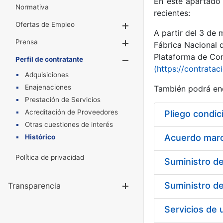
En este apartado 
Normativa
recientes:
Ofertas de Empleo
Mostrar/Ocultar
A partir del 3 de
Prensa
Mostrar/Ocultar
Fábrica Nacional 
Plataforma de Cont
Perfil de contratante
Mostrar/Oculta
(https://contratac
Adquisiciones
Enajenaciones
También podrá enc
Prestación de Servicios
Acreditación de Proveedores
Pliego condic
Otras cuestiones de interés
Acuerdo marco
Histórico
Política de privacidad
Transparencia
Mostrar/Ocul