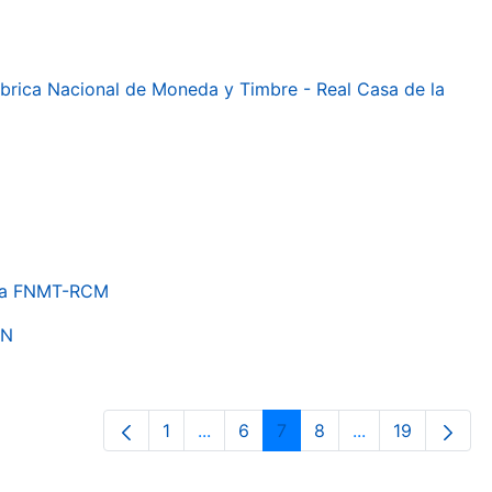
 Fábrica Nacional de Moneda y Timbre - Real Casa de la
e la FNMT-RCM
ON
1
...
6
7
8
...
19
Página
Páginas intermedias Use TAB para 
Página
Página
Página
Páginas interme
Página