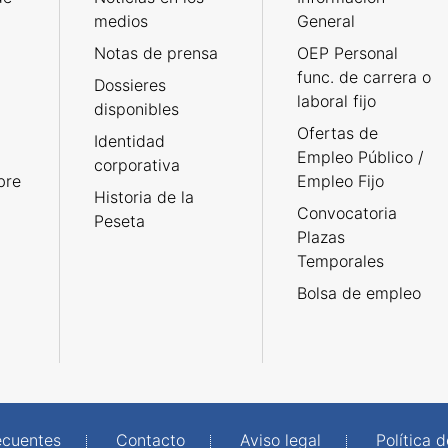
medios
General
Notas de prensa
OEP Personal
func. de carrera o
Dossieres
laboral fijo
disponibles
Ofertas de
Identidad
Empleo Público /
corporativa
bre
Empleo Fijo
Historia de la
Convocatoria
Peseta
Plazas
Temporales
Bolsa de empleo
ecuentes
Contacto
Aviso legal
Política 