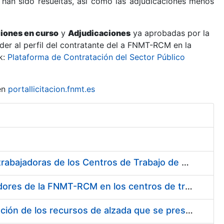
 han sido resueltas, así como las adjudicaciones menos
ciones en curso
y
Adjudicaciones
ya aprobadas por la
er al perfil del contratante del a FNMT-RCM en la
k:
Plataforma de Contratación del Sector Público
en
portallicitacion.fnmt.es
Suministro de Protectores Auditivos a medida para las personas trabajadoras de los Centros de Trabajo de Madrid y Burgos
Suministro de gafas graduadas antiproyecciones para los trabajadores de la FNMT-RCM en los centros de trabajo de Madrid y Burgos
Servicios de una empresa externa para el asesoramiento y resolución de los recursos de alzada que se presentan relacionados con procesos de selección para la FNMT-RCM