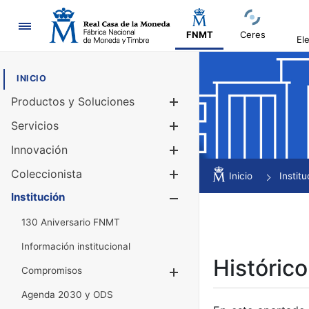
Navegación
FNMT
Ceres
El
INICIO
Productos y Soluciones
Mostrar/Ocul
Servicios
Mostrar/Ocul
Innovación
Mostrar/Ocul
Coleccionista
Mostrar/Ocul
Inicio
Institu
Institución
Mostrar/Ocul
130 Aniversario FNMT
Información institucional
Histórico
Compromisos
Mostrar/Ocultar
Agenda 2030 y ODS