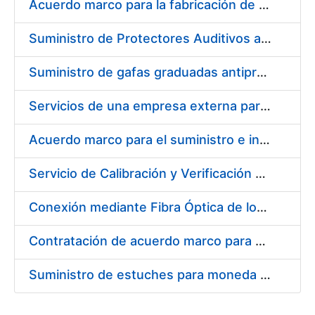
Acuerdo marco para la fabricación de piezas
Suministro de Protectores Auditivos a medida para las personas trabajadoras de los Centros de Trabajo de Madrid y Burgos
Suministro de gafas graduadas antiproyecciones para los trabajadores de la FNMT-RCM en los centros de trabajo de Madrid y Burgos
Servicios de una empresa externa para el asesoramiento y resolución de los recursos de alzada que se presentan relacionados con procesos de selección para la FNMT-RCM
Acuerdo marco para el suministro e instalación de persianas, estores y otros complementos
Servicio de Calibración y Verificación Externa de los Equipos de Medición del Servicio de Prevención de la FNMT-RCM
Conexión mediante Fibra Óptica de los Centros de Proceso de Datos (CPDs) de las sedes de la FNMT-RCM de Burgos y Madrid
Contratación de acuerdo marco para el Suministro de Material de Electricidad para la Fábrica Nacional de Moneda y Timbre-Real Casa de la Moneda en su centro de trabajo de Burgos
Suministro de estuches para moneda de 30 €