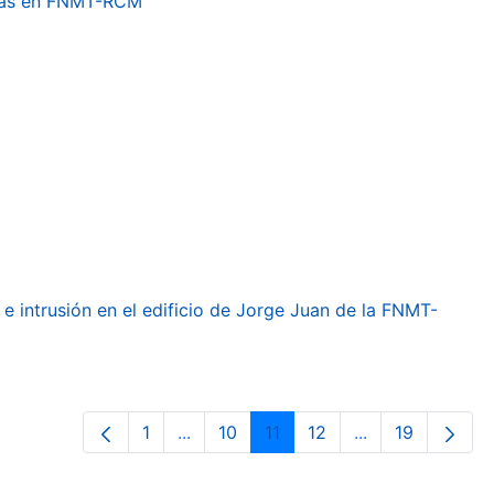
etas en FNMT-RCM
e intrusión en el edificio de Jorge Juan de la FNMT-
1
...
10
11
12
...
19
Página
Páginas intermedias Use TAB para de
Página
Página
Página
Páginas interme
Página