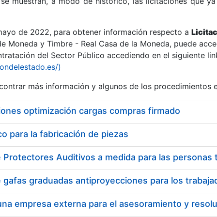
se muestran, a modo de histórico, las licitaciones que ya
 mayo de 2022, para obtener información respecto a
Licita
de Moneda y Timbre - Real Casa de la Moneda, puede acced
ratación del Sector Público accediendo en el siguiente lin
r
iondelestado.es/)
ontrar más información y algunos de los procedimientos 
iones optimización cargas compras firmado
 para la fabricación de piezas
tar