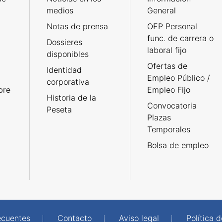
medios
General
Notas de prensa
OEP Personal
func. de carrera o
Dossieres
laboral fijo
disponibles
Ofertas de
Identidad
Empleo Público /
corporativa
bre
Empleo Fijo
Historia de la
Convocatoria
Peseta
Plazas
Temporales
Bolsa de empleo
ecuentes
Contacto
Aviso legal
Política 