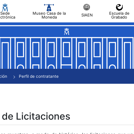
Sede
Museo Casa de la
Escuela de
SIAEN
ectrónica
Moneda
Grabado
tar
tar
tar
tar
ción
Perfil de contratante
tar
 de Licitaciones