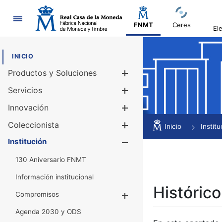
Navegación
FNMT
Ceres
El
INICIO
Productos y Soluciones
Mostrar/Ocul
Servicios
Mostrar/Ocul
Innovación
Mostrar/Ocul
Coleccionista
Mostrar/Ocul
Inicio
Institu
Institución
Mostrar/Ocul
130 Aniversario FNMT
Información institucional
Histórico
Compromisos
Mostrar/Ocultar
Agenda 2030 y ODS