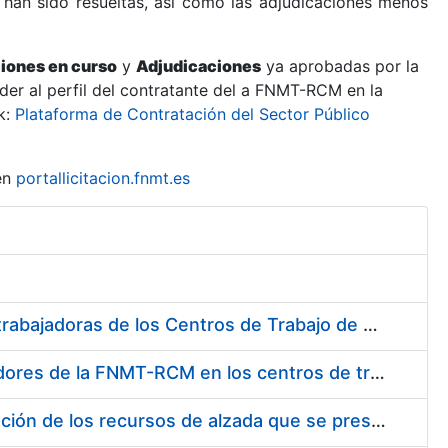
 han sido resueltas, así como las adjudicaciones menos
ciones en curso
y
Adjudicaciones
ya aprobadas por la
er al perfil del contratante del a FNMT-RCM en la
k:
Plataforma de Contratación del Sector Público
en
portallicitacion.fnmt.es
Suministro de Protectores Auditivos a medida para las personas trabajadoras de los Centros de Trabajo de Madrid y Burgos
Suministro de gafas graduadas antiproyecciones para los trabajadores de la FNMT-RCM en los centros de trabajo de Madrid y Burgos
Servicios de una empresa externa para el asesoramiento y resolución de los recursos de alzada que se presentan relacionados con procesos de selección para la FNMT-RCM