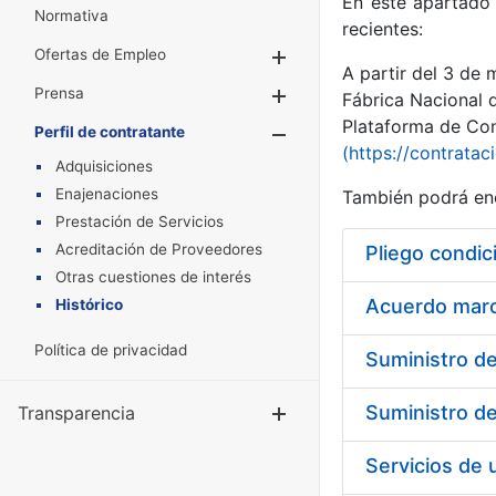
En este apartado 
Normativa
recientes:
Ofertas de Empleo
Mostrar/Ocultar
A partir del 3 de
Prensa
Mostrar/Ocultar
Fábrica Nacional 
Plataforma de Cont
Perfil de contratante
Mostrar/Oculta
(https://contratac
Adquisiciones
Enajenaciones
También podrá enc
Prestación de Servicios
Acreditación de Proveedores
Pliego condic
Otras cuestiones de interés
Acuerdo marco
Histórico
Política de privacidad
Transparencia
Mostrar/Ocul