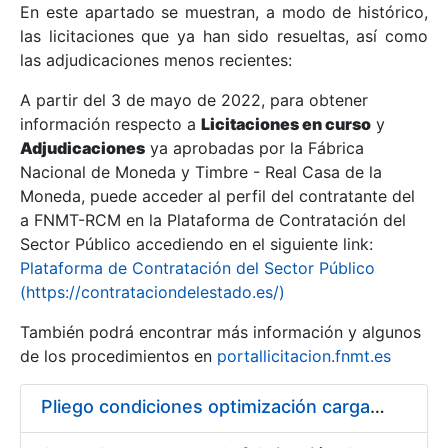
En este apartado se muestran, a modo de histórico,
las licitaciones que ya han sido resueltas, así como
Mostrar/Ocultar
las adjudicaciones menos recientes:
Mostrar/Ocultar
A partir del 3 de mayo de 2022, para obtener
información respecto a
Mostrar/Ocultar
Licitaciones en curso
y
Adjudicaciones
ya aprobadas por la Fábrica
Nacional de Moneda y Timbre - Real Casa de la
Moneda, puede acceder al perfil del contratante del
a FNMT-RCM en la Plataforma de Contratación del
Sector Público accediendo en el siguiente link:
Plataforma de Contratación del Sector Público
(https://contrataciondelestado.es/)
También podrá encontrar más información y algunos
de los procedimientos en
portallicitacion.fnmt.es
Mostrar/Ocultar
Pliego condiciones optimización cargas compras firmado