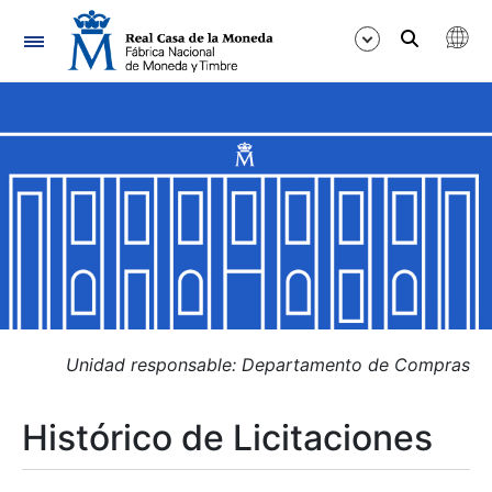
Navegación
Mostrar/Ocultar
Mostrar/Ocultar
Mostrar/Ocultar
Mostrar/Ocultar
Mostrar/Ocultar
Unidad responsable: Departamento de Compras
Histórico de Licitaciones
Mostrar/Ocultar