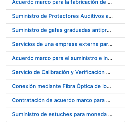
Acuerdo marco para la fabricación de piezas
Suministro de Protectores Auditivos a medida para las personas trabajadoras de los Centros de Trabajo de Madrid y Burgos
Suministro de gafas graduadas antiproyecciones para los trabajadores de la FNMT-RCM en los centros de trabajo de Madrid y Burgos
Servicios de una empresa externa para el asesoramiento y resolución de los recursos de alzada que se presentan relacionados con procesos de selección para la FNMT-RCM
Acuerdo marco para el suministro e instalación de persianas, estores y otros complementos
Servicio de Calibración y Verificación Externa de los Equipos de Medición del Servicio de Prevención de la FNMT-RCM
Conexión mediante Fibra Óptica de los Centros de Proceso de Datos (CPDs) de las sedes de la FNMT-RCM de Burgos y Madrid
Contratación de acuerdo marco para el Suministro de Material de Electricidad para la Fábrica Nacional de Moneda y Timbre-Real Casa de la Moneda en su centro de trabajo de Burgos
Suministro de estuches para moneda de 30 €