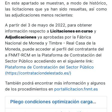
En este apartado se muestran, a modo de histórico,
las licitaciones que ya han sido resueltas, así como
Mostrar/Ocultar
las adjudicaciones menos recientes:
Mostrar/Ocultar
A partir del 3 de mayo de 2022, para obtener
información respecto a
Mostrar/Ocultar
Licitaciones en curso
y
Adjudicaciones
ya aprobadas por la Fábrica
Nacional de Moneda y Timbre - Real Casa de la
Moneda, puede acceder al perfil del contratante del
a FNMT-RCM en la Plataforma de Contratación del
Sector Público accediendo en el siguiente link:
Plataforma de Contratación del Sector Público
(https://contrataciondelestado.es/)
También podrá encontrar más información y algunos
de los procedimientos en
portallicitacion.fnmt.es
Mostrar/Ocultar
Pliego condiciones optimización cargas compras firmado