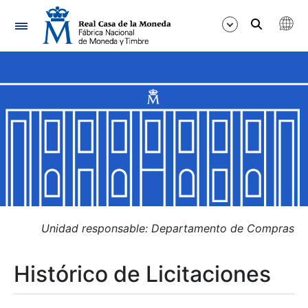
Navegación
Mostrar/Ocultar
Mostrar/Ocultar
Mostrar/Ocultar
Mostrar/Ocultar
Mostrar/Ocultar
Unidad responsable: Departamento de Compras
Histórico de Licitaciones
Mostrar/Ocultar