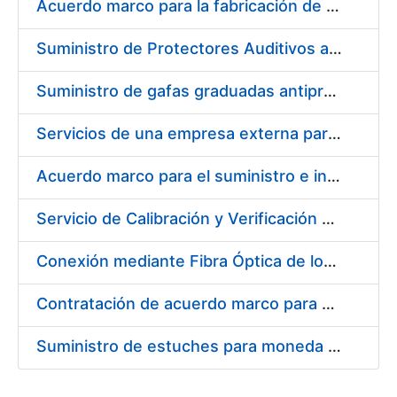
Acuerdo marco para la fabricación de piezas
Suministro de Protectores Auditivos a medida para las personas trabajadoras de los Centros de Trabajo de Madrid y Burgos
Suministro de gafas graduadas antiproyecciones para los trabajadores de la FNMT-RCM en los centros de trabajo de Madrid y Burgos
Servicios de una empresa externa para el asesoramiento y resolución de los recursos de alzada que se presentan relacionados con procesos de selección para la FNMT-RCM
Acuerdo marco para el suministro e instalación de persianas, estores y otros complementos
Servicio de Calibración y Verificación Externa de los Equipos de Medición del Servicio de Prevención de la FNMT-RCM
Conexión mediante Fibra Óptica de los Centros de Proceso de Datos (CPDs) de las sedes de la FNMT-RCM de Burgos y Madrid
Contratación de acuerdo marco para el Suministro de Material de Electricidad para la Fábrica Nacional de Moneda y Timbre-Real Casa de la Moneda en su centro de trabajo de Burgos
Suministro de estuches para moneda de 30 €