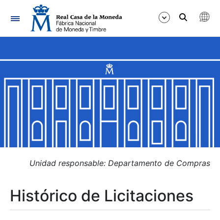
Navegación
Mostrar/Ocultar
Mostrar/Ocultar
Mostrar/Ocultar
Mostrar/Ocultar
Mostrar/Ocultar
Unidad responsable: Departamento de Compras
Histórico de Licitaciones
Mostrar/Ocultar