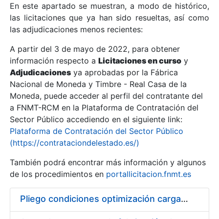
En este apartado se muestran, a modo de histórico,
las licitaciones que ya han sido resueltas, así como
Mostrar/Ocultar
las adjudicaciones menos recientes:
Mostrar/Ocultar
A partir del 3 de mayo de 2022, para obtener
información respecto a
Mostrar/Ocultar
Licitaciones en curso
y
Adjudicaciones
ya aprobadas por la Fábrica
Nacional de Moneda y Timbre - Real Casa de la
Moneda, puede acceder al perfil del contratante del
a FNMT-RCM en la Plataforma de Contratación del
Sector Público accediendo en el siguiente link:
Plataforma de Contratación del Sector Público
(https://contrataciondelestado.es/)
También podrá encontrar más información y algunos
de los procedimientos en
portallicitacion.fnmt.es
Mostrar/Ocultar
Pliego condiciones optimización cargas compras firmado