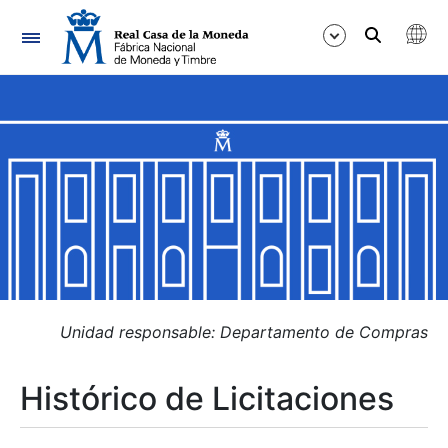
Navegación
Mostrar/Ocultar
Mostrar/Ocultar
Mostrar/Ocultar
Mostrar/Ocultar
Mostrar/Ocultar
Unidad responsable: Departamento de Compras
Histórico de Licitaciones
Mostrar/Ocultar