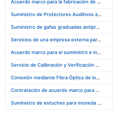
Acuerdo marco para la fabricación de piezas
Suministro de Protectores Auditivos a medida para las personas trabajadoras de los Centros de Trabajo de Madrid y Burgos
Suministro de gafas graduadas antiproyecciones para los trabajadores de la FNMT-RCM en los centros de trabajo de Madrid y Burgos
Servicios de una empresa externa para el asesoramiento y resolución de los recursos de alzada que se presentan relacionados con procesos de selección para la FNMT-RCM
Acuerdo marco para el suministro e instalación de persianas, estores y otros complementos
Servicio de Calibración y Verificación Externa de los Equipos de Medición del Servicio de Prevención de la FNMT-RCM
Conexión mediante Fibra Óptica de los Centros de Proceso de Datos (CPDs) de las sedes de la FNMT-RCM de Burgos y Madrid
Contratación de acuerdo marco para el Suministro de Material de Electricidad para la Fábrica Nacional de Moneda y Timbre-Real Casa de la Moneda en su centro de trabajo de Burgos
Suministro de estuches para moneda de 30 €