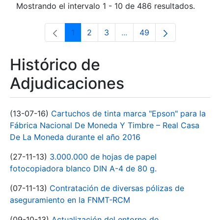
Mostrando el intervalo 1 - 10 de 486 resultados.
1
2
3
...
49
Página
Página
Página
Páginas intermedias Use 
Página
Histórico de
Adjudicaciones
(13-07-16)
Cartuchos de tinta marca "Epson" para la
Fábrica Nacional De Moneda Y Timbre – Real Casa
De La Moneda durante el año 2016
(27-11-13)
3.000.000 de hojas de papel
fotocopiadora blanco DIN A-4 de 80 g.
(07-11-13)
Contratación de diversas pólizas de
aseguramiento en la FNMT-RCM
(09-10-13)
Actualización del entorno de