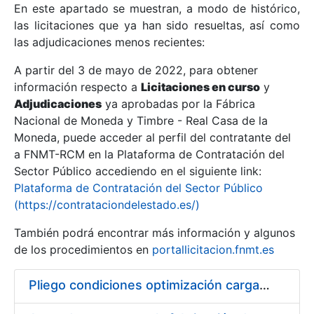
En este apartado se muestran, a modo de histórico,
las licitaciones que ya han sido resueltas, así como
Mostrar/Ocultar
las adjudicaciones menos recientes:
Mostrar/Ocultar
A partir del 3 de mayo de 2022, para obtener
información respecto a
Mostrar/Ocultar
Licitaciones en curso
y
Adjudicaciones
ya aprobadas por la Fábrica
Nacional de Moneda y Timbre - Real Casa de la
Moneda, puede acceder al perfil del contratante del
a FNMT-RCM en la Plataforma de Contratación del
Sector Público accediendo en el siguiente link:
Plataforma de Contratación del Sector Público
(https://contrataciondelestado.es/)
También podrá encontrar más información y algunos
de los procedimientos en
portallicitacion.fnmt.es
Mostrar/Ocultar
Pliego condiciones optimización cargas compras firmado