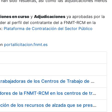
 han sido resueltas, así como las adjudicaciones menos
ciones en curso
y
Adjudicaciones
ya aprobadas por la
er al perfil del contratante del a FNMT-RCM en la
k:
Plataforma de Contratación del Sector Público
en
portallicitacion.fnmt.es
Suministro de Protectores Auditivos a medida para las personas trabajadoras de los Centros de Trabajo de Madrid y Burgos
Suministro de gafas graduadas antiproyecciones para los trabajadores de la FNMT-RCM en los centros de trabajo de Madrid y Burgos
Servicios de una empresa externa para el asesoramiento y resolución de los recursos de alzada que se presentan relacionados con procesos de selección para la FNMT-RCM