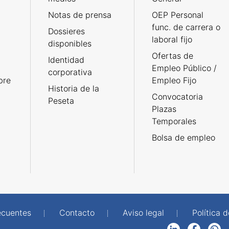
Notas de prensa
OEP Personal
func. de carrera o
Dossieres
laboral fijo
disponibles
Ofertas de
Identidad
Empleo Público /
corporativa
bre
Empleo Fijo
Historia de la
Convocatoria
Peseta
Plazas
Temporales
Bolsa de empleo
ecuentes
Contacto
Aviso legal
Política 