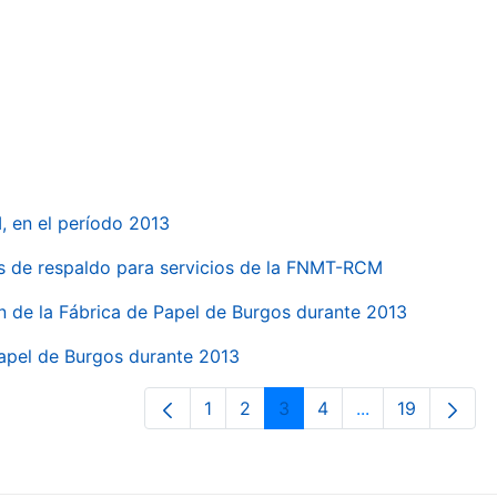
, en el período 2013
s de respaldo para servicios de la FNMT-RCM
n de la Fábrica de Papel de Burgos durante 2013
Papel de Burgos durante 2013
1
2
3
4
...
19
Página
Página
Página
Página
Páginas interme
Página