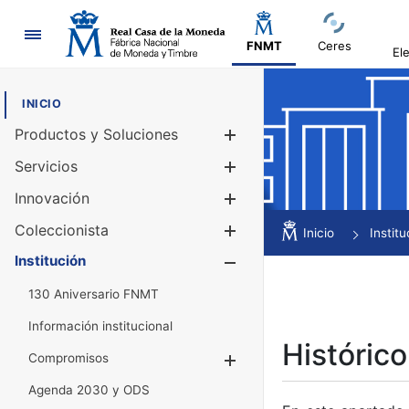
Navegación
FNMT
Ceres
El
INICIO
Productos y Soluciones
Mostrar/Ocul
Servicios
Mostrar/Ocul
Innovación
Mostrar/Ocul
Coleccionista
Mostrar/Ocul
Inicio
Institu
Institución
Mostrar/Ocul
130 Aniversario FNMT
Información institucional
Histórico
Compromisos
Mostrar/Ocultar
Agenda 2030 y ODS