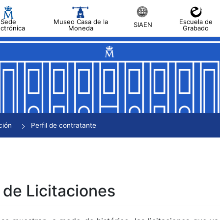
Sede
Museo Casa de la
Escuela de
SIAEN
ectrónica
Moneda
Grabado
tar
tar
tar
tar
ción
Perfil de contratante
tar
 de Licitaciones