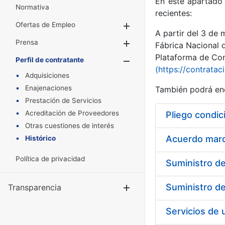
En este apartado 
Normativa
recientes:
Ofertas de Empleo
Mostrar/Ocultar
A partir del 3 de
Prensa
Mostrar/Ocultar
Fábrica Nacional 
Plataforma de Cont
Perfil de contratante
Mostrar/Oculta
(https://contratac
Adquisiciones
Enajenaciones
También podrá enc
Prestación de Servicios
Acreditación de Proveedores
Pliego condic
Otras cuestiones de interés
Acuerdo marco
Histórico
Política de privacidad
Transparencia
Mostrar/Ocul