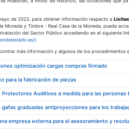
se muestran, a modo de histórico, las licitaciones que ya
 mayo de 2022, para obtener información respecto a
Licita
de Moneda y Timbre - Real Casa de la Moneda, puede acced
ratación del Sector Público accediendo en el siguiente lin
r
iondelestado.es/)
ontrar más información y algunos de los procedimientos 
iones optimización cargas compras firmado
 para la fabricación de piezas
tar