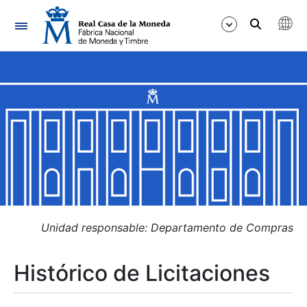
Navegación
Mostrar/Ocultar
Mostrar/Ocultar
Mostrar/Ocultar
Mostrar/Ocultar
Mostrar/Ocultar
Unidad responsable: Departamento de Compras
Histórico de Licitaciones
Mostrar/Ocultar