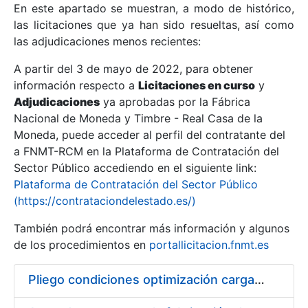
En este apartado se muestran, a modo de histórico,
las licitaciones que ya han sido resueltas, así como
Mostrar/Ocultar
las adjudicaciones menos recientes:
Mostrar/Ocultar
A partir del 3 de mayo de 2022, para obtener
información respecto a
Mostrar/Ocultar
Licitaciones en curso
y
Adjudicaciones
ya aprobadas por la Fábrica
Nacional de Moneda y Timbre - Real Casa de la
Moneda, puede acceder al perfil del contratante del
a FNMT-RCM en la Plataforma de Contratación del
Sector Público accediendo en el siguiente link:
Plataforma de Contratación del Sector Público
(https://contrataciondelestado.es/)
También podrá encontrar más información y algunos
de los procedimientos en
portallicitacion.fnmt.es
Mostrar/Ocultar
Pliego condiciones optimización cargas compras firmado