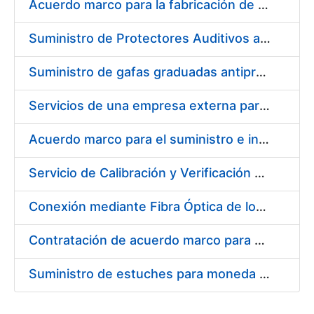
Acuerdo marco para la fabricación de piezas
Suministro de Protectores Auditivos a medida para las personas trabajadoras de los Centros de Trabajo de Madrid y Burgos
Suministro de gafas graduadas antiproyecciones para los trabajadores de la FNMT-RCM en los centros de trabajo de Madrid y Burgos
Servicios de una empresa externa para el asesoramiento y resolución de los recursos de alzada que se presentan relacionados con procesos de selección para la FNMT-RCM
Acuerdo marco para el suministro e instalación de persianas, estores y otros complementos
Servicio de Calibración y Verificación Externa de los Equipos de Medición del Servicio de Prevención de la FNMT-RCM
Conexión mediante Fibra Óptica de los Centros de Proceso de Datos (CPDs) de las sedes de la FNMT-RCM de Burgos y Madrid
Contratación de acuerdo marco para el Suministro de Material de Electricidad para la Fábrica Nacional de Moneda y Timbre-Real Casa de la Moneda en su centro de trabajo de Burgos
Suministro de estuches para moneda de 30 €