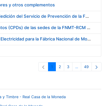
tores y otros complementos
Servicio de Calibración y Verificación Externa de los Equipos de Medición del Servicio de Prevención de la FNMT-RCM
Conexión mediante Fibra Óptica de los Centros de Proceso de Datos (CPDs) de las sedes de la FNMT-RCM de Burgos y Madrid
Contratación de acuerdo marco para el Suministro de Material de Electricidad para la Fábrica Nacional de Moneda y Timbre-Real Casa de la Moneda en su centro de trabajo de Burgos
1
2
3
...
49
Página
Página
Página
Páginas interme
Página
da y Timbre - Real Casa de la Moneda