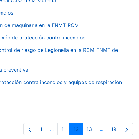
 Real Casa de la Moneda
endios
ión de maquinaria en la FNMT-RCM
ción de protección contra incendios
 control de riesgo de Legionella en la RCM-FNMT de
a preventiva
rotección contra incendios y equipos de respiración
1
...
11
12
13
...
19
Página
Páginas intermedias Use TAB para de
Página
Página
Página
Páginas interme
Página