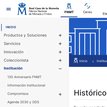
Navegación
FNMT
Ceres
El
INICIO
Productos y Soluciones
Mostrar/Ocul
Servicios
Mostrar/Ocul
Innovación
Mostrar/Ocul
Coleccionista
Mostrar/Ocul
Inicio
Institu
Institución
Mostrar/Ocul
130 Aniversario FNMT
Información institucional
Histórico
Compromisos
Mostrar/Ocultar
Agenda 2030 y ODS