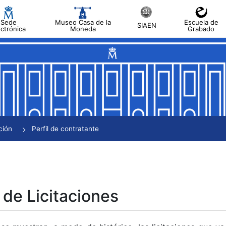
Sede
Museo Casa de la
Escuela de
SIAEN
ectrónica
Moneda
Grabado
tar
tar
tar
tar
ción
Perfil de contratante
tar
 de Licitaciones