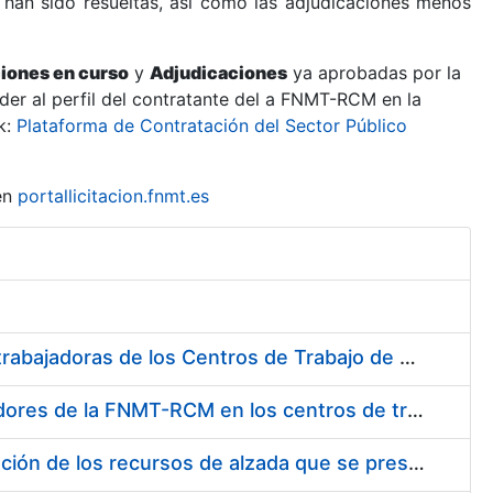
 han sido resueltas, así como las adjudicaciones menos
ciones en curso
y
Adjudicaciones
ya aprobadas por la
er al perfil del contratante del a FNMT-RCM en la
k:
Plataforma de Contratación del Sector Público
en
portallicitacion.fnmt.es
Suministro de Protectores Auditivos a medida para las personas trabajadoras de los Centros de Trabajo de Madrid y Burgos
Suministro de gafas graduadas antiproyecciones para los trabajadores de la FNMT-RCM en los centros de trabajo de Madrid y Burgos
Servicios de una empresa externa para el asesoramiento y resolución de los recursos de alzada que se presentan relacionados con procesos de selección para la FNMT-RCM