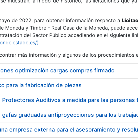
se muestran, a modo de histórico, las licitaciones que ya
 mayo de 2022, para obtener información respecto a
Licita
de Moneda y Timbre - Real Casa de la Moneda, puede acced
ratación del Sector Público accediendo en el siguiente lin
r
iondelestado.es/)
ontrar más información y algunos de los procedimientos 
iones optimización cargas compras firmado
 para la fabricación de piezas
tar