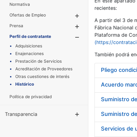
En este apartado 
Normativa
recientes:
Ofertas de Empleo
Mostrar/Ocultar
A partir del 3 de
Prensa
Mostrar/Ocultar
Fábrica Nacional 
Plataforma de Cont
Perfil de contratante
Mostrar/Oculta
(https://contratac
Adquisiciones
Enajenaciones
También podrá enc
Prestación de Servicios
Acreditación de Proveedores
Pliego condic
Otras cuestiones de interés
Acuerdo marco
Histórico
Política de privacidad
Transparencia
Mostrar/Ocul