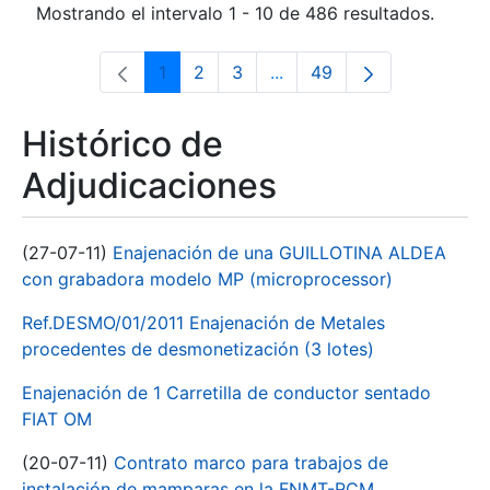
Mostrando el intervalo 1 - 10 de 486 resultados.
1
2
3
...
49
Página
Página
Página
Páginas intermedias Use 
Página
Histórico de
Adjudicaciones
(27-07-11)
Enajenación de una GUILLOTINA ALDEA
con grabadora modelo MP (microprocessor)
Ref.DESMO/01/2011 Enajenación de Metales
procedentes de desmonetización (3 lotes)
Enajenación de 1 Carretilla de conductor sentado
FIAT OM
(20-07-11)
Contrato marco para trabajos de
instalación de mamparas en la FNMT-RCM