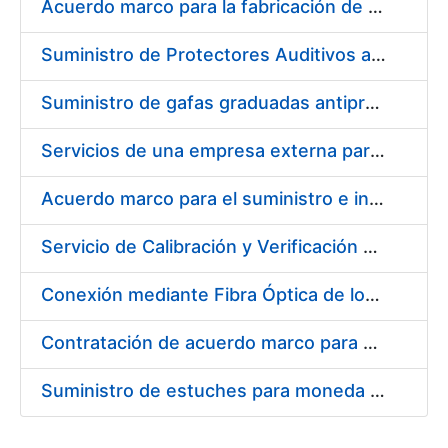
Acuerdo marco para la fabricación de piezas
Suministro de Protectores Auditivos a medida para las personas trabajadoras de los Centros de Trabajo de Madrid y Burgos
Suministro de gafas graduadas antiproyecciones para los trabajadores de la FNMT-RCM en los centros de trabajo de Madrid y Burgos
Servicios de una empresa externa para el asesoramiento y resolución de los recursos de alzada que se presentan relacionados con procesos de selección para la FNMT-RCM
Acuerdo marco para el suministro e instalación de persianas, estores y otros complementos
Servicio de Calibración y Verificación Externa de los Equipos de Medición del Servicio de Prevención de la FNMT-RCM
Conexión mediante Fibra Óptica de los Centros de Proceso de Datos (CPDs) de las sedes de la FNMT-RCM de Burgos y Madrid
Contratación de acuerdo marco para el Suministro de Material de Electricidad para la Fábrica Nacional de Moneda y Timbre-Real Casa de la Moneda en su centro de trabajo de Burgos
Suministro de estuches para moneda de 30 €