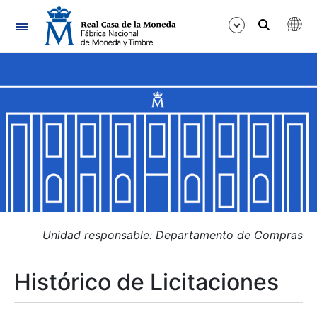
Navegación
Mostrar/Ocultar
Mostrar/Ocultar
Mostrar/Ocultar
Mostrar/Ocultar
Mostrar/Ocultar
Unidad responsable: Departamento de Compras
Histórico de Licitaciones
Mostrar/Ocultar