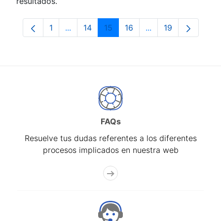
resultados.
1
...
14
15
16
...
19
Página
Páginas intermedias Use TAB para despla
Página
Página
Página
Páginas intermedia
Página
FAQs
Resuelve tus dudas referentes a los diferentes
procesos implicados en nuestra web