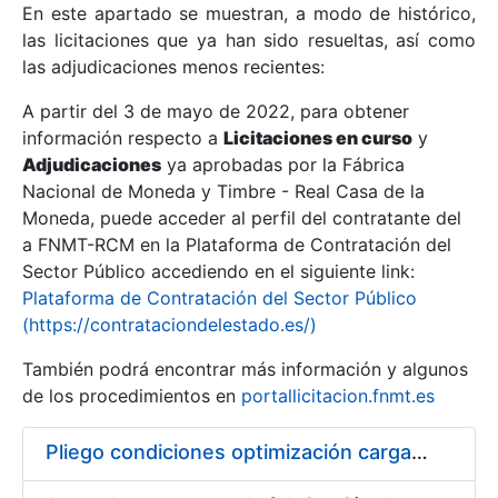
En este apartado se muestran, a modo de histórico,
las licitaciones que ya han sido resueltas, así como
Mostrar/Ocultar
las adjudicaciones menos recientes:
Mostrar/Ocultar
A partir del 3 de mayo de 2022, para obtener
información respecto a
Mostrar/Ocultar
Licitaciones en curso
y
Adjudicaciones
ya aprobadas por la Fábrica
Nacional de Moneda y Timbre - Real Casa de la
Moneda, puede acceder al perfil del contratante del
a FNMT-RCM en la Plataforma de Contratación del
Sector Público accediendo en el siguiente link:
Plataforma de Contratación del Sector Público
(https://contrataciondelestado.es/)
También podrá encontrar más información y algunos
de los procedimientos en
portallicitacion.fnmt.es
Mostrar/Ocultar
Pliego condiciones optimización cargas compras firmado