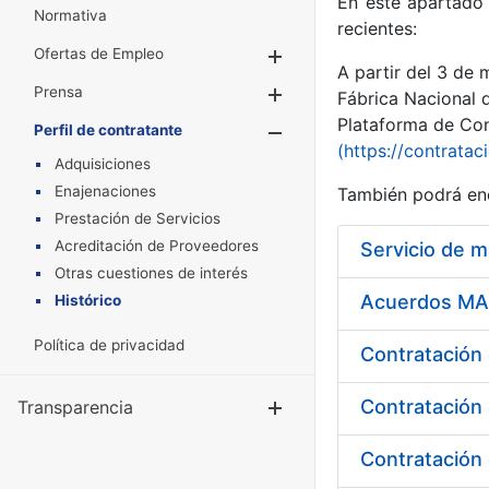
En este apartado 
Normativa
recientes:
Ofertas de Empleo
Mostrar/Ocultar
A partir del 3 de
Prensa
Mostrar/Ocultar
Fábrica Nacional 
Plataforma de Cont
Perfil de contratante
Mostrar/Oculta
(https://contratac
Adquisiciones
Enajenaciones
También podrá enc
Prestación de Servicios
Acreditación de Proveedores
Servicio de 
Otras cuestiones de interés
Acuerdos MAR
Histórico
Política de privacidad
Contratación 
Transparencia
Mostrar/Ocul
Contratación 