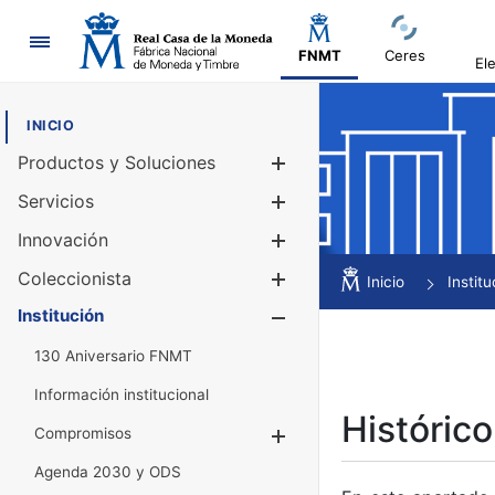
Navegación
FNMT
Ceres
El
INICIO
Productos y Soluciones
Mostrar/Ocul
Servicios
Mostrar/Ocul
Innovación
Mostrar/Ocul
Coleccionista
Mostrar/Ocul
Inicio
Institu
Institución
Mostrar/Ocul
130 Aniversario FNMT
Información institucional
Histórico
Compromisos
Mostrar/Ocultar
Agenda 2030 y ODS