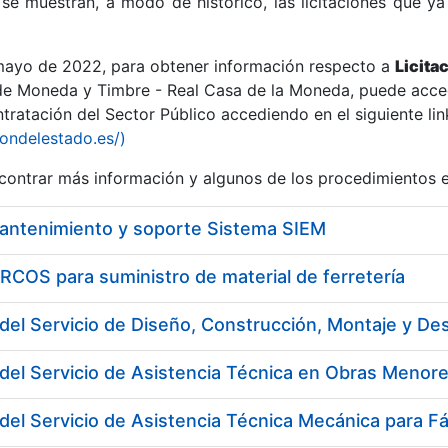
se muestran, a modo de histórico, las licitaciones que ya
 mayo de 2022, para obtener información respecto a
Licita
de Moneda y Timbre - Real Casa de la Moneda, puede acced
ratación del Sector Público accediendo en el siguiente lin
r
iondelestado.es/)
ontrar más información y algunos de los procedimientos 
mantenimiento y soporte Sistema SIEM
COS para suministro de material de ferretería
del Servicio de Asistencia Técnica en Obras Menore
tar
del Servicio de Asistencia Técnica Mecánica para F