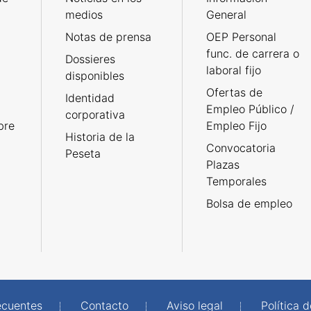
medios
General
Notas de prensa
OEP Personal
func. de carrera o
Dossieres
laboral fijo
disponibles
Ofertas de
Identidad
Empleo Público /
corporativa
bre
Empleo Fijo
Historia de la
Convocatoria
Peseta
Plazas
Temporales
Bolsa de empleo
ecuentes
Contacto
Aviso legal
Política 