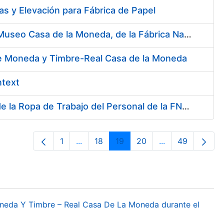
s y Elevación para Fábrica de Papel
Contratación del Servicio de Atención al Público en la Tienda del Museo Casa de la Moneda, de la Fábrica Nacional de Moneda y Timbre-Real Casa de la Moneda
 de Moneda y Timbre-Real Casa de la Moneda
ntext
Servicio de Lavado, Limpieza, Descontaminación y Desinfección de la Ropa de Trabajo del Personal de la FNMT-RCM
1
...
18
19
20
...
49
Página
Páginas intermedias Use TAB para des
Página
Página
Página
Páginas interme
Página
oneda Y Timbre – Real Casa De La Moneda durante el