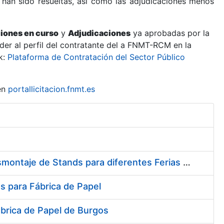
 han sido resueltas, así como las adjudicaciones menos
ciones en curso
y
Adjudicaciones
ya aprobadas por la
er al perfil del contratante del a FNMT-RCM en la
k:
Plataforma de Contratación del Sector Público
en
portallicitacion.fnmt.es
Contratación del Servicio de Diseño, Construcción, Montaje y Desmontaje de Stands para diferentes Ferias y Jornadas Nacionales e Internacionales
s para Fábrica de Papel
ábrica de Papel de Burgos