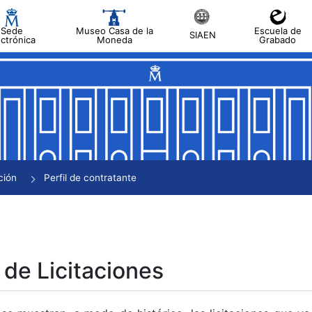
Sede
Museo Casa de la
Escuela de
SIAEN
ectrónica
Moneda
Grabado
tar
tar
tar
tar
ción
Perfil de contratante
tar
 de Licitaciones