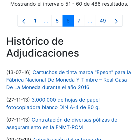
Mostrando el intervalo 51 - 60 de 486 resultados.
1
...
5
6
7
...
49
Página
Páginas intermedias Use TAB para desp
Página
Página
Página
Páginas intermedias 
Página
Histórico de
Adjudicaciones
(13-07-16)
Cartuchos de tinta marca "Epson" para la
Fábrica Nacional De Moneda Y Timbre – Real Casa
De La Moneda durante el año 2016
(27-11-13)
3.000.000 de hojas de papel
fotocopiadora blanco DIN A-4 de 80 g.
(07-11-13)
Contratación de diversas pólizas de
aseguramiento en la FNMT-RCM
(09-10-13)
Actualización del entorno de