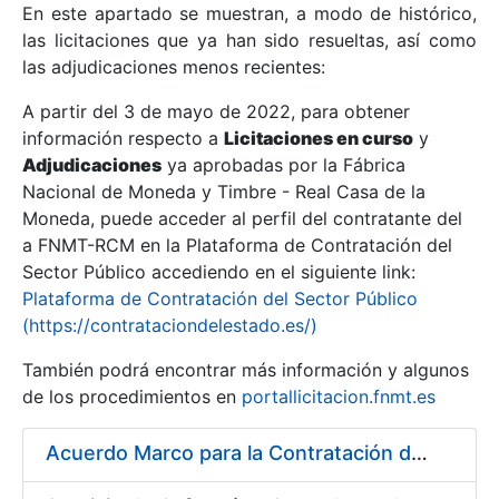
En este apartado se muestran, a modo de histórico,
las licitaciones que ya han sido resueltas, así como
Mostrar/Ocultar
las adjudicaciones menos recientes:
Mostrar/Ocultar
A partir del 3 de mayo de 2022, para obtener
información respecto a
Mostrar/Ocultar
Licitaciones en curso
y
Adjudicaciones
ya aprobadas por la Fábrica
Nacional de Moneda y Timbre - Real Casa de la
Moneda, puede acceder al perfil del contratante del
a FNMT-RCM en la Plataforma de Contratación del
Sector Público accediendo en el siguiente link:
Plataforma de Contratación del Sector Público
(https://contrataciondelestado.es/)
También podrá encontrar más información y algunos
de los procedimientos en
portallicitacion.fnmt.es
Mostrar/Ocultar
Acuerdo Marco para la Contratación del Suministro de Material de Ferretería