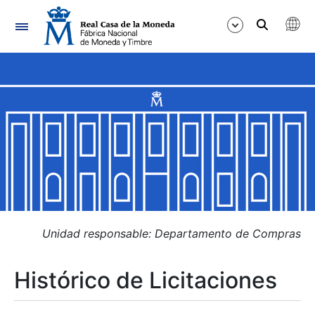
Navegación
Mostrar/Ocultar
Mostrar/Ocultar
Mostrar/Ocultar
Mostrar/Ocultar
Mostrar/Ocultar
Unidad responsable: Departamento de Compras
Histórico de Licitaciones
Mostrar/Ocultar