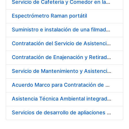
Servicio de Cafetería y Comedor en la sede central de la Fábrica Nacional de Moneda y Timbre-Real Casa de la Moneda en Madrid
Espectrómetro Raman portátil
Suministro e instalación de una filmadora de plantillas pásticas
Contratación del Servicio de Asistencia Sanitaria de Enfermería de Urgencias
Contratación de Enajenación y Retirada de residuos de PVC, policarbonato y plásticos durante el año 2021
Servicio de Mantenimiento y Asistencia Técnica Integral de la máquina HP INDIGO 12000 del Departamento de Timbre en su sede de Madrid
Acuerdo Marco para Contratación de Servicios para desarrollo evolutivo de componentes software de la infraestructura de CERES
Asistencia Técnica Ambiental integrada en la Fábrica de Papel de Burgos
Servicios de desarrollo de apliaciones con APPWORKS